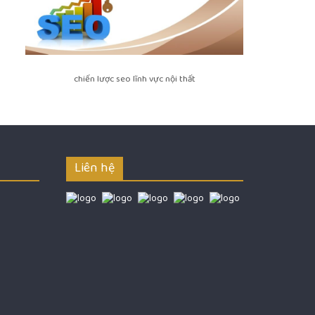
chiến lược seo lĩnh vực nội thất
Liên hệ