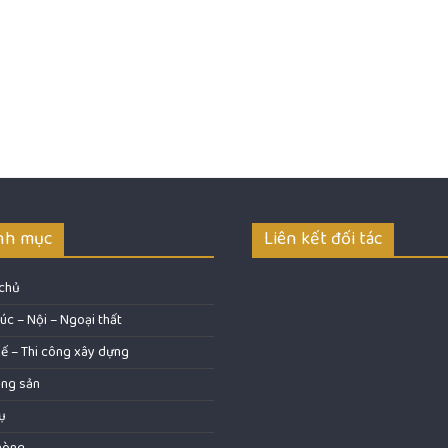
nh mục
Liên kết đối tác
 chủ
rúc – Nội – Ngoại thất
kế – Thi công xây dựng
ộng sản
ụ