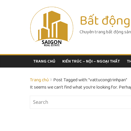
Skip
to
Bất động
content
Chuyên trang bất động sản
TRANG CHỦ
KIẾN TRÚC – NỘI – NGOẠI THẤT
T
Trang chủ
Post Tagged with: "vattucongtrinhpan"
It seems we can’t find what you’re looking for. Perha