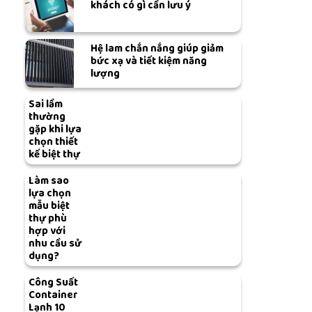
khách có gì cần lưu ý
Hệ lam chắn nắng giúp giảm
bức xạ và tiết kiệm năng
lượng
Sai lầm
thường
gặp khi lựa
chọn thiết
kế biệt thự
Làm sao
lựa chọn
mẫu biệt
thự phù
hợp với
nhu cầu sử
dụng?
Công Suất
Container
Lạnh 10