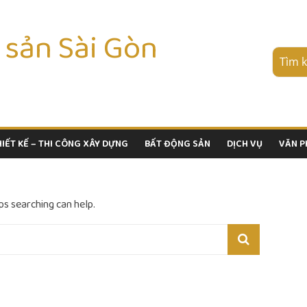
 sản Sài Gòn
HIẾT KẾ – THI CÔNG XÂY DỰNG
BẤT ĐỘNG SẢN
DỊCH VỤ
VĂN 
ps searching can help.