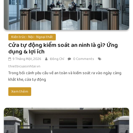
Kiến trúc - Nội - Ngoại thất
Cửa tự động kiểm soát an ninh là gì? Ứng
dụng & lợi ích
9 Tháng Một, 2026
Đông Chí
0 Comments
thietbicuasinhtai.vn
Trong bối cảnh yêu cầu về an toàn và kiểm soát ra vào ngày càng
khắt khe, cửa tự động
Xem thêm