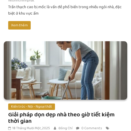
vesinhthinhphat
Trần thạch cao bị mốc là vấn đề phổ biến trong nhiều ngôi nhà, đặc
biệt ở khu vực ẩm
Xem thêm
Kiến trúc - Nội - Ngoại thất
Giải pháp dọn dẹp nhà theo giờ tiết kiệm
thời gian
18 Tháng Mười Một, 2025
Đông Chí
0 Comments