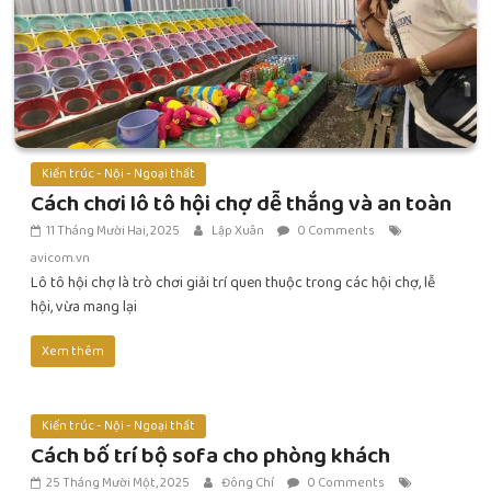
Kiến trúc - Nội - Ngoại thất
Cách chơi lô tô hội chợ dễ thắng và an toàn
11 Tháng Mười Hai, 2025
Lập Xuân
0 Comments
avicom.vn
Lô tô hội chợ là trò chơi giải trí quen thuộc trong các hội chợ, lễ
hội, vừa mang lại
Xem thêm
Kiến trúc - Nội - Ngoại thất
Cách bố trí bộ sofa cho phòng khách
25 Tháng Mười Một, 2025
Đông Chí
0 Comments