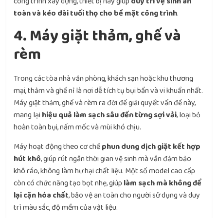
công trình xây dựng, thiết bị này giúp
duy trì vệ sinh an
toàn và kéo dài tuổi thọ cho bề mặt công trình
.
4. Máy giặt thảm, ghế và
rèm
Trong các tòa nhà văn phòng, khách sạn hoặc khu thương
mại, thảm và ghế nỉ là nơi dễ tích tụ bụi bẩn và vi khuẩn nhất.
Máy giặt thảm, ghế và rèm ra đời để giải quyết vấn đề này,
mang lại
hiệu quả làm sạch sâu đến từng sợi vải
, loại bỏ
hoàn toàn bụi, nấm mốc và mùi khó chịu.
Máy hoạt động theo cơ chế
phun dung dịch giặt kết hợp
hút khô
, giúp rút ngắn thời gian vệ sinh mà vẫn đảm bảo
khô ráo, không làm hư hại chất liệu. Một số model cao cấp
còn có chức năng tạo bọt nhẹ, giúp
làm sạch mà không để
lại cặn hóa chất
, bảo vệ an toàn cho người sử dụng và duy
trì màu sắc, độ mềm của vật liệu.