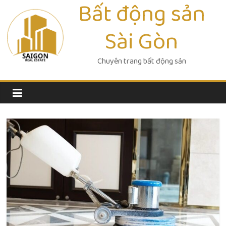
Bất động sản
Skip
to
Sài Gòn
content
Chuyên trang bất động sản