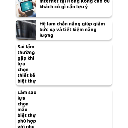
Internet tại Hong Kong cho du
khách có gì cần lưu ý
Hệ lam chắn nắng giúp giảm
bức xạ và tiết kiệm năng
lượng
Sai lầm
thường
gặp khi
lựa
chọn
thiết kế
biệt thự
Làm sao
lựa
chọn
mẫu
biệt thự
phù hợp
với nhu