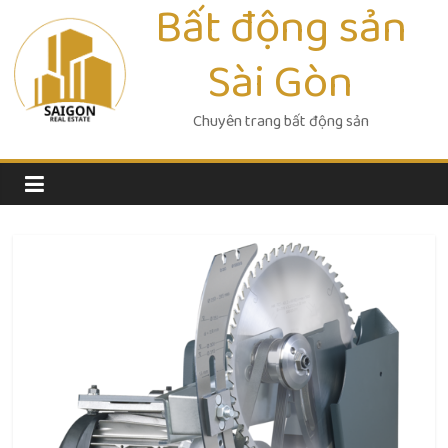
Bất động sản
Skip
to
Sài Gòn
content
Chuyên trang bất động sản