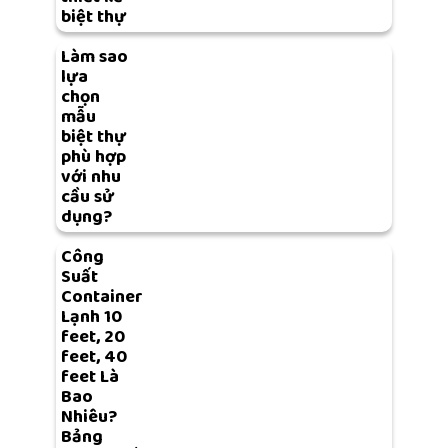
biệt thự
Làm sao
lựa
chọn
mẫu
biệt thự
phù hợp
với nhu
cầu sử
dụng?
Công
Suất
Container
Lạnh 10
feet, 20
feet, 40
feet Là
Bao
Nhiêu?
Bảng