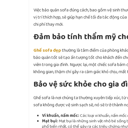
Việc bảo quản sofa đúng cách, bao gồm vệ sinh th
vị trí thích hợp, sẽ giúp hạn chế tối đa tác động của
chi phí thay mới.
Đảm bảo tính thẩm mỹ ch
Ghế sofa đẹp
thường là tâm điểm của phòng khách
bảo quản tốt sẽ tạo ấn tượng tốt cho khách đến chơ
viên trong gia đình. Ngược lại, một chiếc sofa bám đ
không gian, thậm chí gây ra cảm giác khó chịu, mất 
Bảo vệ sức khỏe cho gia đ
Ghế sofa là nơi chúng ta thường xuyên tiếp xúc, từ 
sofa không được vệ sinh sạch sẽ, nó sẽ trở thành nơ
Vi khuẩn, nấm mốc:
Các loại vi khuẩn, nấm mốc 
Mạt bụi:
Mạt bụi là những sinh vật nhỏ bé sống 
phổ biến nhất, có thể gây ra các triệu chứng như