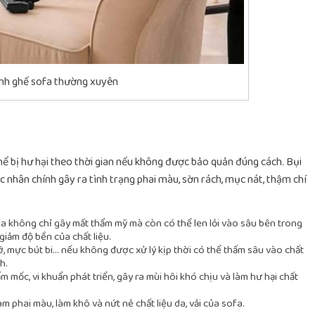
inh ghế sofa thường xuyên
thể bị hư hại theo thời gian nếu không được bảo quản đúng cách. Bụi
c nhân chính gây ra tình trạng phai màu, sờn rách, mục nát, thậm chí
ofa không chỉ gây mất thẩm mỹ mà còn có thể len lỏi vào sâu bên trong
 giảm độ bền của chất liệu.
ỡ, mực bút bi… nếu không được xử lý kịp thời có thể thấm sâu vào chất
h.
 mốc, vi khuẩn phát triển, gây ra mùi hôi khó chịu và làm hư hại chất
m phai màu, làm khô và nứt nẻ chất liệu da, vải của sofa.