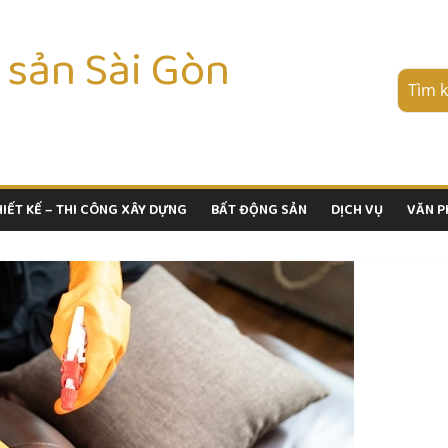
 sản Sài Gòn
HIẾT KẾ – THI CÔNG XÂY DỰNG
BẤT ĐỘNG SẢN
DỊCH VỤ
VĂN 