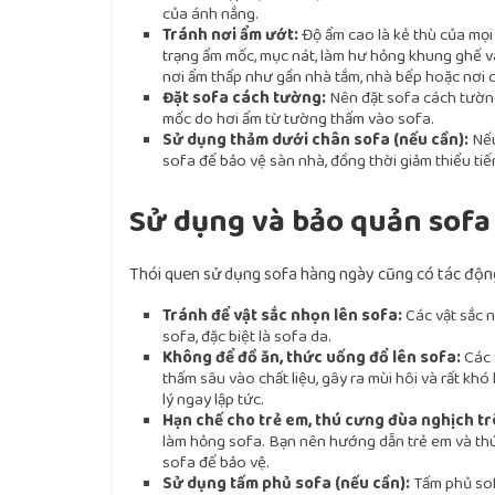
của ánh nắng.
Tránh nơi ẩm ướt:
Độ ẩm cao là kẻ thù của mọi l
trạng ẩm mốc, mục nát, làm hư hỏng khung ghế v
nơi ẩm thấp như gần nhà tắm, nhà bếp hoặc nơi 
Đặt sofa cách tường:
Nên đặt sofa cách tường
mốc do hơi ẩm từ tường thấm vào sofa.
Sử dụng thảm dưới chân sofa (nếu cần):
Nếu
sofa để bảo vệ sàn nhà, đồng thời giảm thiểu tiế
Sử dụng và bảo quản sofa
Thói quen sử dụng sofa hàng ngày cũng có tác động
Tránh để vật sắc nhọn lên sofa:
Các vật sắc n
sofa, đặc biệt là sofa da.
Không để đồ ăn, thức uống đổ lên sofa:
Các 
thấm sâu vào chất liệu, gây ra mùi hôi và rất kh
lý ngay lập tức.
Hạn chế cho trẻ em, thú cưng đùa nghịch tr
làm hỏng sofa. Bạn nên hướng dẫn trẻ em và th
sofa để bảo vệ.
Sử dụng tấm phủ sofa (nếu cần):
Tấm phủ sofa