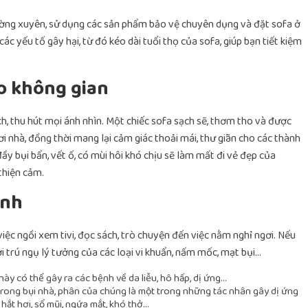
ường xuyên, sử dụng các sản phẩm bảo vệ chuyên dụng và đặt sofa ở
 các yếu tố gây hại, từ đó kéo dài tuổi thọ của sofa, giúp bạn tiết kiệm
o không gian
, thu hút mọi ánh nhìn. Một chiếc sofa sạch sẽ, thơm tho và được
i nhà, đồng thời mang lại cảm giác thoải mái, thư giãn cho các thành
ầy bụi bẩn, vết ố, có mùi hôi khó chịu sẽ làm mất đi vẻ đẹp của
thiện cảm.
ình
việc ngồi xem tivi, đọc sách, trò chuyện đến việc nằm nghỉ ngơi. Nếu
i trú ngụ lý tưởng của các loại vi khuẩn, nấm mốc, mạt bụi…
này có thể gây ra các bệnh về da liễu, hô hấp, dị ứng…
trong bụi nhà, phân của chúng là một trong những tác nhân gây dị ứng
 hắt hơi, sổ mũi, ngứa mắt, khó thở…