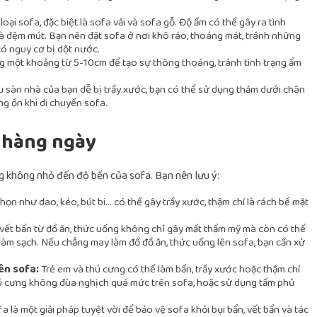
oại sofa, đặc biệt là sofa vải và sofa gỗ. Độ ẩm có thể gây ra tình
à đệm mút. Bạn nên đặt sofa ở nơi khô ráo, thoáng mát, tránh những
có nguy cơ bị dột nước.
 một khoảng từ 5-10cm để tạo sự thông thoáng, tránh tình trạng ẩm
 sàn nhà của bạn dễ bị trầy xước, bạn có thể sử dụng thảm dưới chân
ng ồn khi di chuyển sofa.
 hàng ngày
 không nhỏ đến độ bền của sofa. Bạn nên lưu ý:
họn như dao, kéo, bút bi… có thể gây trầy xước, thậm chí là rách bề mặt
vết bẩn từ đồ ăn, thức uống không chỉ gây mất thẩm mỹ mà còn có thể
ó làm sạch. Nếu chẳng may làm đổ đồ ăn, thức uống lên sofa, bạn cần xử
ên sofa:
Trẻ em và thú cưng có thể làm bẩn, trầy xước hoặc thậm chí
ú cưng không đùa nghịch quá mức trên sofa, hoặc sử dụng tấm phủ
 là một giải pháp tuyệt vời để bảo vệ sofa khỏi bụi bẩn, vết bẩn và tác