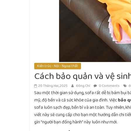
Kiến trúc - Nội - Ngoại thất
Cách bảo quản và vệ sin
20 Tháng Hai, 2025
Đông Chí
0 Comments
d
Sau một thời gian sử dụng, sofa rất dễ bị bám bụi 
mỹ, độ bền và cả sức khỏe của gia đình. Việc
bảo q
sofa luôn sạch đẹp, bền bỉ và an toàn. Tuy nhiên, kh
viết này sẽ cung cấp cho bạn một hướng dẫn chi ti
gìn “người bạn đồng hành” này luôn như mới.