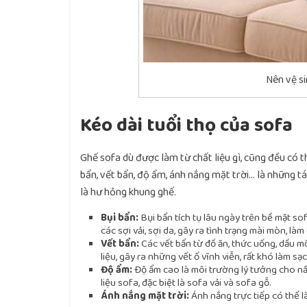
Nên vệ s
Kéo dài tuổi thọ của sofa
Ghế sofa dù được làm từ chất liệu gì, cũng đều có 
bẩn, vết bẩn, độ ẩm, ánh nắng mặt trời… là những tá
là hư hỏng khung ghế.
Bụi bẩn:
Bụi bẩn tích tụ lâu ngày trên bề mặt s
các sợi vải, sợi da, gây ra tình trạng mài mòn, làm
Vết bẩn:
Các vết bẩn từ đồ ăn, thức uống, dầu m
liệu, gây ra những vết ố vĩnh viễn, rất khó làm sạc
Độ ẩm:
Độ ẩm cao là môi trường lý tưởng cho nấm
liệu sofa, đặc biệt là sofa vải và sofa gỗ.
Ánh nắng mặt trời:
Ánh nắng trực tiếp có thể là