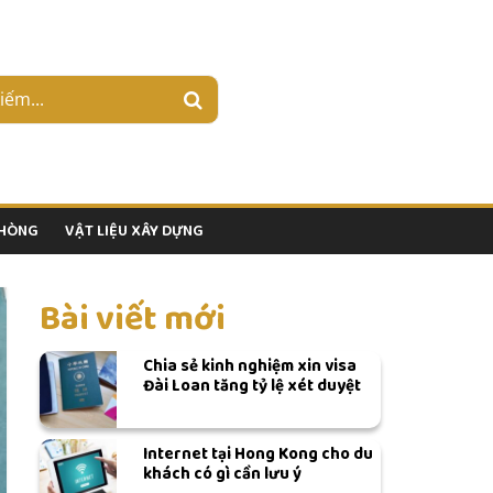
PHÒNG
VẬT LIỆU XÂY DỰNG
Bài viết mới
Chia sẻ kinh nghiệm xin visa
Đài Loan tăng tỷ lệ xét duyệt
Internet tại Hong Kong cho du
khách có gì cần lưu ý