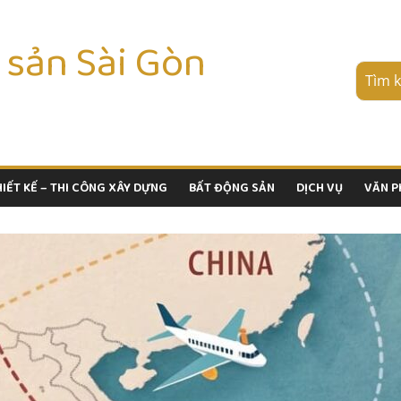
 sản Sài Gòn
HIẾT KẾ – THI CÔNG XÂY DỰNG
BẤT ĐỘNG SẢN
DỊCH VỤ
VĂN 