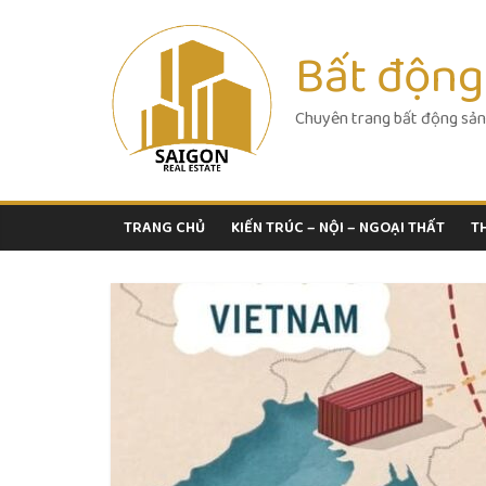
Skip
to
Bất động
content
Chuyên trang bất động sản
TRANG CHỦ
KIẾN TRÚC – NỘI – NGOẠI THẤT
T