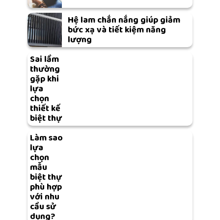
Hệ lam chắn nắng giúp giảm
bức xạ và tiết kiệm năng
lượng
Sai lầm
thường
gặp khi
lựa
chọn
thiết kế
biệt thự
Làm sao
lựa
chọn
mẫu
biệt thự
phù hợp
với nhu
cầu sử
dụng?