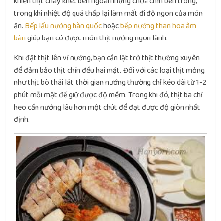
khiến thịt cháy khét bên ngoài nhưng chưa chín bên trong,
trong khi nhiệt độ quá thấp lại làm mất đi độ ngon của món
ăn.
Bếp lẩu nướng hàn quốc
hoặc
bếp nướng than hoa âm
bàn
giúp bạn có được món thịt nướng ngon lành.
Khi đặt thịt lên vỉ nướng, bạn cần lật trở thịt thường xuyên
để đảm bảo thịt chín đều hai mặt. Đối với các loại thịt mỏng
như thịt bò thái lát, thời gian nướng thường chỉ kéo dài từ 1-2
phút mỗi mặt để giữ được độ mềm. Trong khi đó, thịt ba chỉ
heo cần nướng lâu hơn một chút để đạt được độ giòn nhất
định.