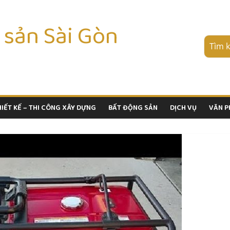
 sản Sài Gòn
HIẾT KẾ – THI CÔNG XÂY DỰNG
BẤT ĐỘNG SẢN
DỊCH VỤ
VĂN 