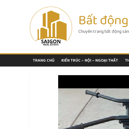
Skip
to
Bất động
content
Chuyên trang bất động sản
TRANG CHỦ
KIẾN TRÚC – NỘI – NGOẠI THẤT
T