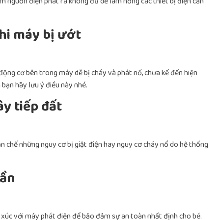
àm nguồn điện phát ra không đủ dễ làm hỏng các thiết bị điện cần
hi máy bị ướt
động cơ bên trong máy dễ bị cháy và phát nổ, chưa kể đến hiện
bạn hãy lưu ý điều này nhé.
y tiếp đất
ạn chế những nguy cơ bị giật điện hay nguy cơ cháy nổ do hệ thống
gần
ếp xúc với máy phát điện để bảo đảm sự an toàn nhất định cho bé.