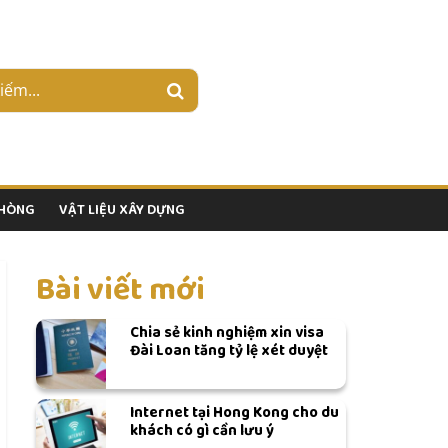
PHÒNG
VẬT LIỆU XÂY DỰNG
Bài viết mới
Chia sẻ kinh nghiệm xin visa
Đài Loan tăng tỷ lệ xét duyệt
Internet tại Hong Kong cho du
khách có gì cần lưu ý