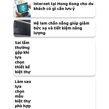
Internet tại Hong Kong cho du
khách có gì cần lưu ý
Hệ lam chắn nắng giúp giảm
bức xạ và tiết kiệm năng
lượng
Sai lầm
thường
gặp khi
lựa
chọn
thiết kế
biệt thự
Làm sao
lựa
chọn
mẫu
biệt thự
phù hợp