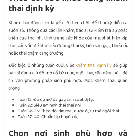
thai định kỳ
Khám thai đúng lịch là yếu tố then chốt để thai kỳ diễn ra
suôn sẻ. Thông qua các lần khám, bác sĩ sẽ kiểm tra sự phát
triển của thai nhi, tình trạng sức khỏe của mẹ, phát hiện kịp
thời các vấn đề như tiểu đường thai kỳ, tiền sản giật, thiếu ối,
hoặc thai chậm tăng trưởng.
Đặc biệt, ở những tuần cuối, việc
khám thai định kỳ
sẽ giúp
bác sĩ đánh giá độ mở cổ tử cung, ngôi thai, cân nặng bé… để
tư vấn phương pháp sinh phù hợp. Mốc khám thai quan
trọng:
Tuần 12: Đo độ mờ da gáy, tầm soát dị tật
Tuần 22: Siêu âm hình thái thai nhi
Tuần 32–36: Theo dõi tim thai, nước ối, tư thế ngôi thai
Tuần 37–40: Chuẩn bị chuyển dạ
Chọn nơi sinh phù hợp và