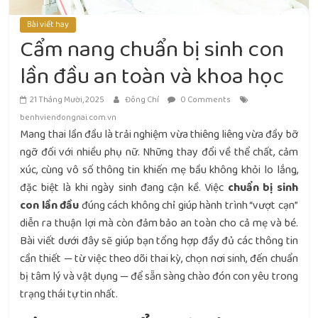
Bài viết hay
Cẩm nang chuẩn bị sinh con
lần đầu an toàn và khoa học
21 Tháng Mười, 2025
Đông Chí
0 Comments
benhviendongnai.com.vn
Mang thai lần đầu là trải nghiệm vừa thiêng liêng vừa đầy bỡ
ngỡ đối với nhiều phụ nữ. Những thay đổi về thể chất, cảm
xúc, cùng vô số thông tin khiến mẹ bầu không khỏi lo lắng,
đặc biệt là khi ngày sinh đang cận kề. Việc
chuẩn bị sinh
con lần đầu
đúng cách không chỉ giúp hành trình “vượt cạn”
diễn ra thuận lợi mà còn đảm bảo an toàn cho cả mẹ và bé.
Bài viết dưới đây sẽ giúp bạn tổng hợp đầy đủ các thông tin
cần thiết — từ việc theo dõi thai kỳ, chọn nơi sinh, đến chuẩn
bị tâm lý và vật dụng — để sẵn sàng chào đón con yêu trong
trạng thái tự tin nhất.