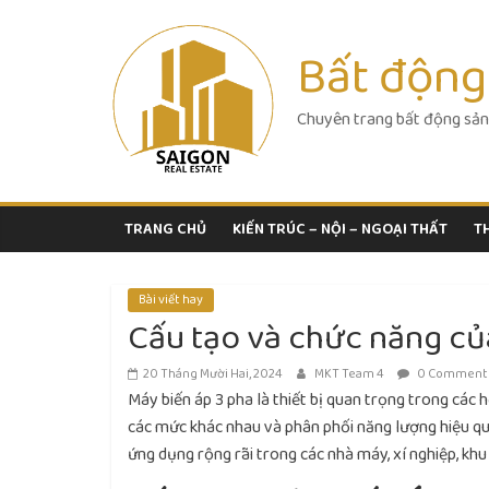
Skip
to
Bất động
content
Chuyên trang bất động sản
TRANG CHỦ
KIẾN TRÚC – NỘI – NGOẠI THẤT
T
Bài viết hay
Cấu tạo và chức năng củ
20 Tháng Mười Hai, 2024
MKT Team 4
0 Comment
Máy biến áp 3 pha là thiết bị quan trọng trong các 
các mức khác nhau và phân phối năng lượng hiệu qu
ứng dụng rộng rãi trong các nhà máy, xí nghiệp, khu