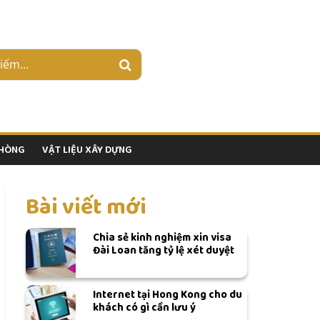
PHÒNG
VẬT LIỆU XÂY DỰNG
Bài viết mới
Chia sẻ kinh nghiệm xin visa
Đài Loan tăng tỷ lệ xét duyệt
Internet tại Hong Kong cho du
khách có gì cần lưu ý