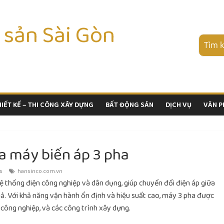
 sản Sài Gòn
HIẾT KẾ – THI CÔNG XÂY DỰNG
BẤT ĐỘNG SẢN
DỊCH VỤ
VĂN 
a máy biến áp 3 pha
s
hansinco.com.vn
hệ thống điện công nghiệp và dân dụng, giúp chuyển đổi điện áp giữa
ả. Với khả năng vận hành ổn định và hiệu suất cao, máy 3 pha được
 công nghiệp, và các công trình xây dựng.