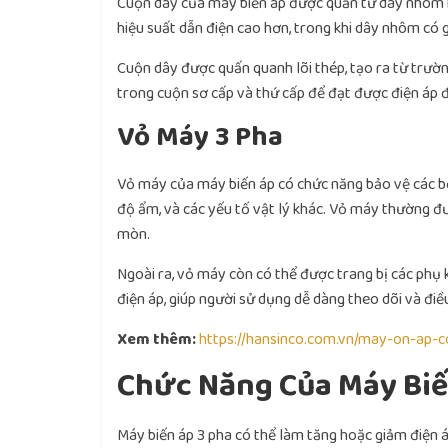
Cuộn dây của máy biến áp được quấn từ dây nhôm 
hiệu suất dẫn điện cao hơn, trong khi dây nhôm có
Cuộn dây được quấn quanh lõi thép, tạo ra từ trườn
trong cuộn sơ cấp và thứ cấp để đạt được điện áp 
Vỏ Máy 3 Pha
Vỏ máy của máy biến áp có chức năng bảo vệ các bộ
độ ẩm, và các yếu tố vật lý khác. Vỏ máy thường đ
mòn.
Ngoài ra, vỏ máy còn có thể được trang bị các phụ 
điện áp, giúp người sử dụng dễ dàng theo dõi và đi
Xem thêm:
https://hansinco.com.vn/may-on-ap-
Chức Năng Của Máy Biế
Máy biến áp 3 pha có thể làm tăng hoặc giảm điện á