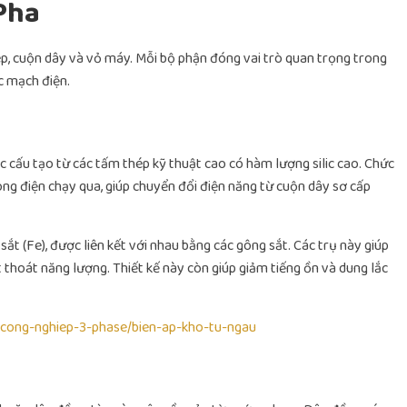
Pha
ép, cuộn dây và vỏ máy. Mỗi bộ phận đóng vai trò quan trọng trong
c mạch điện.
c cấu tạo từ các tấm thép kỹ thuật cao có hàm lượng silic cao. Chức
dòng điện chạy qua, giúp chuyển đổi điện năng từ cuộn dây sơ cấp
t (Fe), được liên kết với nhau bằng các gông sắt. Các trụ này giúp
thoát năng lượng. Thiết kế này còn giúp giảm tiếng ồn và dung lắc
-cong-nghiep-3-phase/bien-ap-kho-tu-ngau