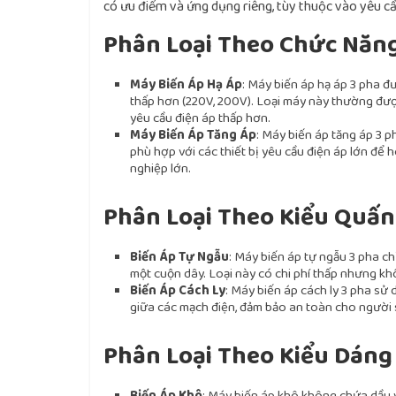
có ưu điểm và ứng dụng riêng, tùy thuộc vào yêu cầ
Phân Loại Theo Chức Năn
Máy Biến Áp Hạ Áp
: Máy biến áp hạ áp 3 pha 
thấp hơn (220V, 200V). Loại máy này thường đượ
yêu cầu điện áp thấp hơn.
Máy Biến Áp Tăng Áp
: Máy biến áp tăng áp 3 
phù hợp với các thiết bị yêu cầu điện áp lớn để
nghiệp lớn.
Phân Loại Theo Kiểu Quấn
Biến Áp Tự Ngẫu
: Máy biến áp tự ngẫu 3 pha ch
một cuộn dây. Loại này có chi phí thấp nhưng kh
Biến Áp Cách Ly
: Máy biến áp cách ly 3 pha sử 
giữa các mạch điện, đảm bảo an toàn cho người s
Phân Loại Theo Kiểu Dáng
Biến Áp Khô
: Máy biến áp khô không chứa dầu v