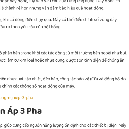
hoặc dây đồng, tùy vào yêu cầu của từng ứng dụng. Dây đồng có
 giá thành rẻ hơn nhưng vẫn đảm bảo hiệu quả hoạt động.
g khi có dòng điện chạy qua. Máy có thể điều chỉnh số vòng dây
đầu ra theo yêu cầu của hệ thống.
 phận bên trong khỏi các tác động từ môi trường bên ngoài như bụi,
ược làm từ kim loại hoặc nhựa cứng, được sơn tĩnh điện để chống ăn
kiện như quạt tản nhiệt, đèn báo, công tắc bảo vệ (CB) và đồng hồ đo
ều chỉnh các thông số hoạt động của máy.
cong-nghiep-3-pha
n Áp 3 Pha
p, giúp cung cấp nguồn năng lượng ổn định cho các thiết bị điện. Máy