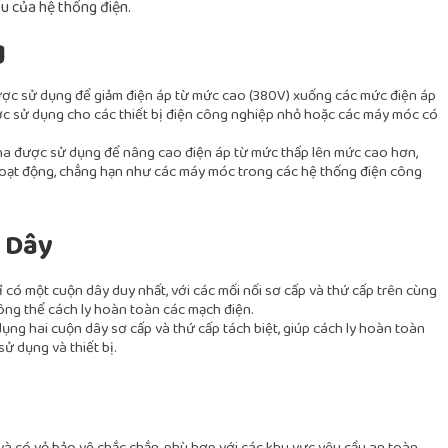
u của hệ thống điện.
g
được sử dụng để giảm điện áp từ mức cao (380V) xuống các mức điện áp
c sử dụng cho các thiết bị điện công nghiệp nhỏ hoặc các máy móc có
pha được sử dụng để nâng cao điện áp từ mức thấp lên mức cao hơn,
 hoạt động, chẳng hạn như các máy móc trong các hệ thống điện công
 Dây
ỉ có một cuộn dây duy nhất, với các mối nối sơ cấp và thứ cấp trên cùng
ông thể cách ly hoàn toàn các mạch điện.
dụng hai cuộn dây sơ cấp và thứ cấp tách biệt, giúp cách ly hoàn toàn
ử dụng và thiết bị.
à có vỏ bảo vệ chắc chắn, phù hợp với các khu vực yêu cầu an toàn