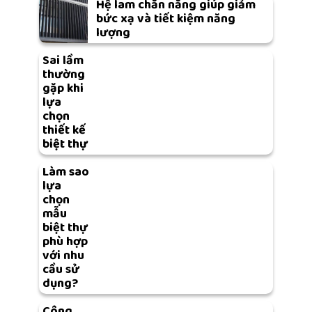
Hệ lam chắn nắng giúp giảm
bức xạ và tiết kiệm năng
lượng
Sai lầm
thường
gặp khi
lựa
chọn
thiết kế
biệt thự
Làm sao
lựa
chọn
mẫu
biệt thự
phù hợp
với nhu
cầu sử
dụng?
Công