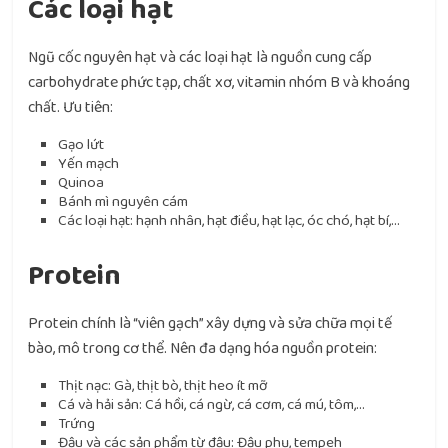
Các loại hạt
Ngũ cốc nguyên hạt và các loại hạt là nguồn cung cấp
carbohydrate phức tạp, chất xơ, vitamin nhóm B và khoáng
chất. Ưu tiên:
Gạo lứt
Yến mạch
Quinoa
Bánh mì nguyên cám
Các loại hạt: hạnh nhân, hạt điều, hạt lạc, óc chó, hạt bí,…
Protein
Protein chính là “viên gạch” xây dựng và sửa chữa mọi tế
bào, mô trong cơ thể. Nên đa dạng hóa nguồn protein:
Thịt nạc: Gà, thịt bò, thịt heo ít mỡ
Cá và hải sản: Cá hồi, cá ngừ, cá cơm, cá mú, tôm,…
Trứng
Đậu và các sản phẩm từ đậu: Đậu phụ, tempeh