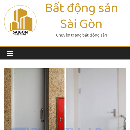
Bất động sản
Skip
to
Sài Gòn
content
Chuyên trang bất động sản