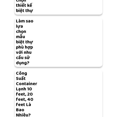
chọn
thiết kế
biệt thự
Làm sao
lựa
chọn
mẫu
biệt thự
phù hợp
với nhu
cầu sử
dụng?
Công
Suất
Container
Lạnh 10
feet, 20
feet, 40
feet Là
Bao
Nhiêu?