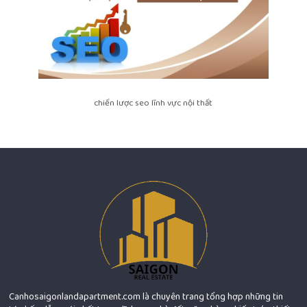
chiến lược seo lĩnh vực nội thất
Canhosaigonlandapartment.com là chuyên trang tổng hợp những tin