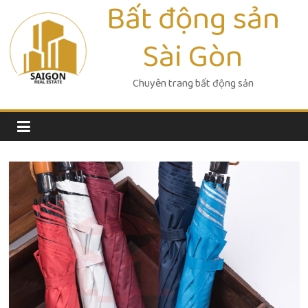
Bất động sản
Skip
to
Sài Gòn
content
Chuyên trang bất động sản