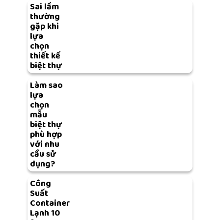
Sai lầm
thường
gặp khi
lựa
chọn
thiết kế
biệt thự
Làm sao
lựa
chọn
mẫu
biệt thự
phù hợp
với nhu
cầu sử
dụng?
Công
Suất
Container
Lạnh 10