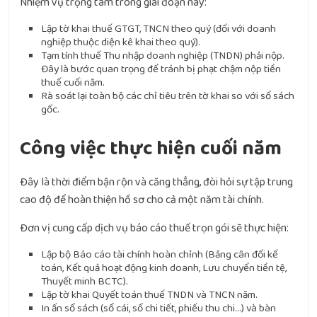
Nhiệm vụ trọng tâm trong giai đoạn này:
Lập tờ khai thuế GTGT, TNCN theo quý (đối với doanh
nghiệp thuộc diện kê khai theo quý).
Tạm tính thuế Thu nhập doanh nghiệp (TNDN) phải nộp.
Đây là bước quan trọng để tránh bị phạt chậm nộp tiền
thuế cuối năm.
Rà soát lại toàn bộ các chỉ tiêu trên tờ khai so với sổ sách
gốc.
Công việc thực hiện cuối năm
Đây là thời điểm bận rộn và căng thẳng, đòi hỏi sự tập trung
cao độ để hoàn thiện hồ sơ cho cả một năm tài chính.
Đơn vị cung cấp
dịch vụ báo cáo thuế trọn gói
sẽ thực hiện:
Lập bộ Báo cáo tài chính hoàn chỉnh (Bảng cân đối kế
toán, Kết quả hoạt động kinh doanh, Lưu chuyển tiền tệ,
Thuyết minh BCTC).
Lập tờ khai Quyết toán thuế TNDN và TNCN năm.
In ấn sổ sách (sổ cái, sổ chi tiết, phiếu thu chi…) và bàn