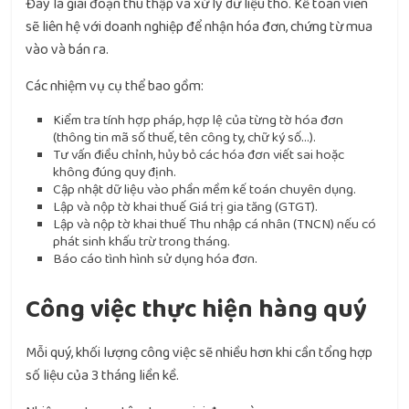
Đây là giai đoạn thu thập và xử lý dữ liệu thô. Kế toán viên
sẽ liên hệ với doanh nghiệp để nhận hóa đơn, chứng từ mua
vào và bán ra.
Các nhiệm vụ cụ thể bao gồm:
Kiểm tra tính hợp pháp, hợp lệ của từng tờ hóa đơn
(thông tin mã số thuế, tên công ty, chữ ký số…).
Tư vấn điều chỉnh, hủy bỏ các hóa đơn viết sai hoặc
không đúng quy định.
Cập nhật dữ liệu vào phần mềm kế toán chuyên dụng.
Lập và nộp tờ khai thuế Giá trị gia tăng (GTGT).
Lập và nộp tờ khai thuế Thu nhập cá nhân (TNCN) nếu có
phát sinh khấu trừ trong tháng.
Báo cáo tình hình sử dụng hóa đơn.
Công việc thực hiện hàng quý
Mỗi quý, khối lượng công việc sẽ nhiều hơn khi cần tổng hợp
số liệu của 3 tháng liền kề.