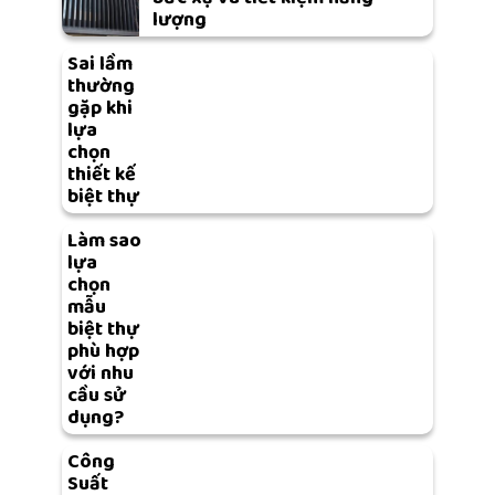
lượng
Sai lầm
thường
gặp khi
lựa
chọn
thiết kế
biệt thự
Làm sao
lựa
chọn
mẫu
biệt thự
phù hợp
với nhu
cầu sử
dụng?
Công
Suất