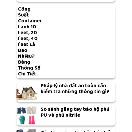
Công
Suất
Container
Lạnh 10
feet, 20
feet, 40
feet Là
Bao
Nhiêu?
Bảng
Thông Số
Chi Tiết
Pháp lý nhà đất an toàn cần
kiểm tra những thông tin gì?
So sánh găng tay bảo hộ phủ
PU và phủ nitrile