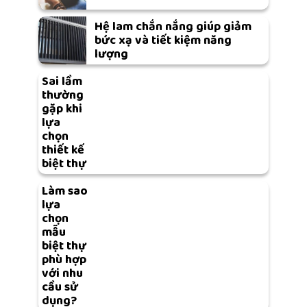
Hệ lam chắn nắng giúp giảm
bức xạ và tiết kiệm năng
lượng
Sai lầm
thường
gặp khi
lựa
chọn
thiết kế
biệt thự
Làm sao
lựa
chọn
mẫu
biệt thự
phù hợp
với nhu
cầu sử
dụng?