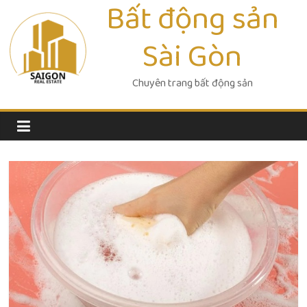
Bất động sản
Skip
to
Sài Gòn
content
Chuyên trang bất động sản