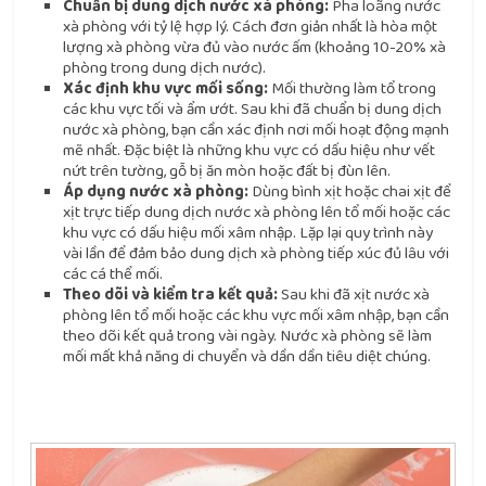
Chuẩn bị dung dịch nước xà phòng:
Pha loãng nước
xà phòng với tỷ lệ hợp lý. Cách đơn giản nhất là hòa một
lượng xà phòng vừa đủ vào nước ấm (khoảng 10-20% xà
phòng trong dung dịch nước).
Xác định khu vực mối sống:
Mối thường làm tổ trong
các khu vực tối và ẩm ướt. Sau khi đã chuẩn bị dung dịch
nước xà phòng, bạn cần xác định nơi mối hoạt động mạnh
mẽ nhất. Đặc biệt là những khu vực có dấu hiệu như vết
nứt trên tường, gỗ bị ăn mòn hoặc đất bị đùn lên.
Áp dụng nước xà phòng:
Dùng bình xịt hoặc chai xịt để
xịt trực tiếp dung dịch nước xà phòng lên tổ mối hoặc các
khu vực có dấu hiệu mối xâm nhập. Lặp lại quy trình này
vài lần để đảm bảo dung dịch xà phòng tiếp xúc đủ lâu với
các cá thể mối.
Theo dõi và kiểm tra kết quả:
Sau khi đã xịt nước xà
phòng lên tổ mối hoặc các khu vực mối xâm nhập, bạn cần
theo dõi kết quả trong vài ngày. Nước xà phòng sẽ làm
mối mất khả năng di chuyển và dần dần tiêu diệt chúng.