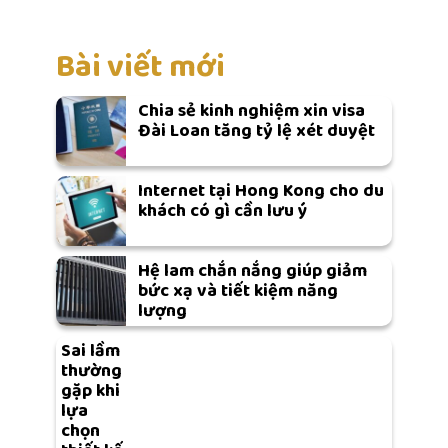
Bài viết mới
Chia sẻ kinh nghiệm xin visa
Đài Loan tăng tỷ lệ xét duyệt
Internet tại Hong Kong cho du
khách có gì cần lưu ý
Hệ lam chắn nắng giúp giảm
bức xạ và tiết kiệm năng
lượng
Sai lầm
thường
gặp khi
lựa
chọn