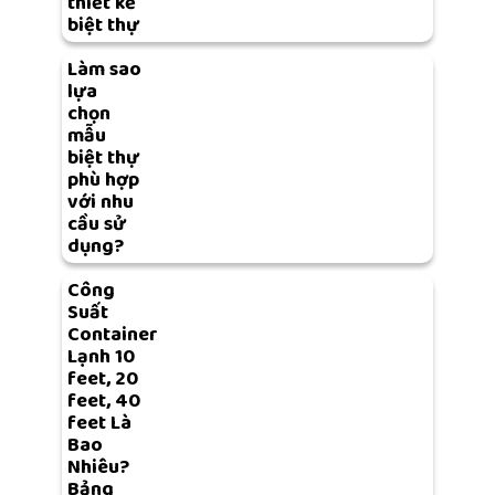
thiết kế
biệt thự
Làm sao
lựa
chọn
mẫu
biệt thự
phù hợp
với nhu
cầu sử
dụng?
Công
Suất
Container
Lạnh 10
feet, 20
feet, 40
feet Là
Bao
Nhiêu?
Bảng