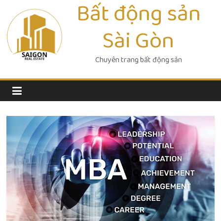
Bất động sản
Skip
to
Sài Gòn
content
Chuyên trang bất động sản