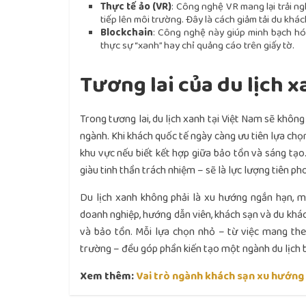
Thực tế ảo (VR)
: Công nghệ VR mang lại trải n
tiếp lên môi trường. Đây là cách giảm tải du khá
Blockchain
: Công nghệ này giúp minh bạch hó
thực sự “xanh” hay chỉ quảng cáo trên giấy tờ.
Tương lai của du lịch x
Trong tương lai, du lịch xanh tại Việt Nam sẽ khôn
ngành. Khi khách quốc tế ngày càng ưu tiên lựa chọ
khu vực nếu biết kết hợp giữa bảo tồn và sáng tạo
giàu tinh thần trách nhiệm – sẽ là lực lượng tiên p
Du lịch xanh
không phải là xu hướng ngắn hạn, mà
doanh nghiệp, hướng dẫn viên, khách sạn và du khách
và bảo tồn. Mỗi lựa chọn nhỏ – từ việc mang the
trường – đều góp phần kiến tạo một ngành du lịch 
Xem thêm:
Vai trò ngành khách sạn xu hướng 