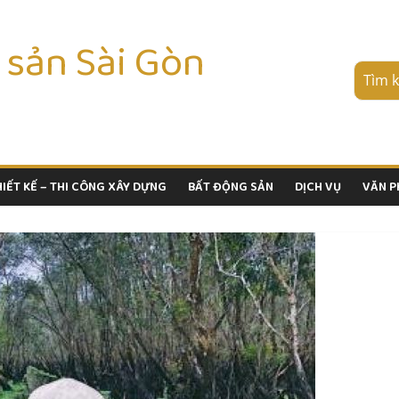
 sản Sài Gòn
HIẾT KẾ – THI CÔNG XÂY DỰNG
BẤT ĐỘNG SẢN
DỊCH VỤ
VĂN 