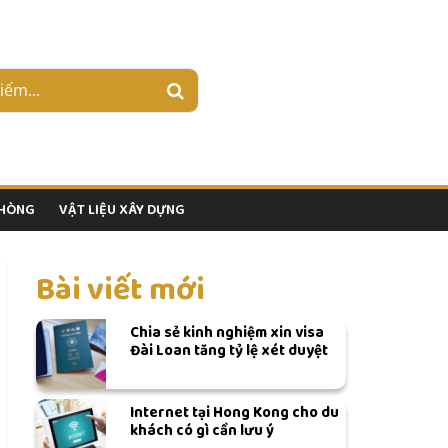
PHÒNG
VẬT LIỆU XÂY DỰNG
Bài viết mới
Chia sẻ kinh nghiệm xin visa
Đài Loan tăng tỷ lệ xét duyệt
Internet tại Hong Kong cho du
khách có gì cần lưu ý