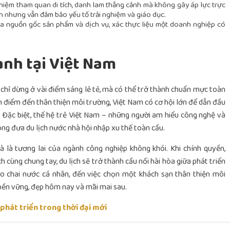
ghiệm tham quan di tích, danh lam thắng cảnh mà không gây áp lực trực
ch nhưng vẫn đảm bảo yếu tố trải nghiệm và giáo dục.
a nguồn gốc sản phẩm và dịch vụ, xác thực liệu một doanh nghiệp có
anh tại Việt Nam
g chỉ dừng ở vài điểm sáng lẻ tẻ, mà có thể trở thành chuẩn mực toàn
n điểm đến thân thiện môi trường, Việt Nam có cơ hội lớn để dẫn đầu
. Đặc biệt, thế hệ trẻ Việt Nam – những người am hiểu công nghệ và
hong đưa du lịch nước nhà hội nhập xu thế toàn cầu.
 là tương lai của ngành công nghiệp không khói. Khi chính quyền,
 cùng chung tay, du lịch sẽ trở thành cầu nối hài hòa giữa phát triển
o chai nước cá nhân, đến việc chọn một khách sạn thân thiện môi
bền vững, đẹp hôm nay và mãi mai sau.
phát triển trong thời đại mới