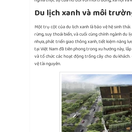
nghĩa thực sự của nó đối với môi trường, xã hội và k
Du lịch xanh và môi trườn
Một trụ cột của du lịch xanh là bảo vệ hệ sinh thái.
rừng, suy thoái biển, và cuối cùng chính ngành du l
nhựa, phát triển giao thông xanh, tiết kiệm năng lượ
tại Việt Nam đã tiên phong trong xu hướng này, lắp 
và tổ chức các hoạt động trồng cây cho du khách. 
vệ tài nguyên.