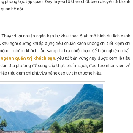
ọng phong tục tập quán. Đây là yếu tố then chốt biến chuyến đi thành
 quan bề nổi.
 Thay vì lợi nhuận ngắn hạn từ khai thác ồ ạt, mô hình du lịch xanh
, khu nghỉ dưỡng khi áp dụng tiêu chuẩn xanh không chỉ tiết kiệm chi
hiệm – nhóm khách sẵn sàng chi trả nhiều hơn để trải nghiệm chất
 ngành quản trị khách sạn
, yếu tố bền vững nay được xem là tiêu
g dân địa phương để cung cấp thực phẩm sạch, đào tạo nhân viên về
ệp tiết kiệm chi phí, vừa nâng cao uy tín thương hiệu.