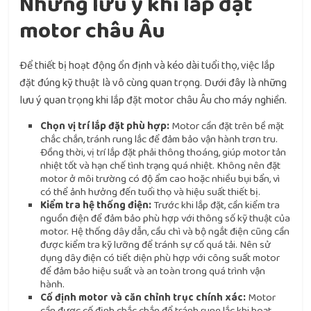
Những lưu ý khi lắp đặt
motor châu Âu
Để thiết bị hoạt động ổn định và kéo dài tuổi thọ, việc lắp
đặt đúng kỹ thuật là vô cùng quan trọng. Dưới đây là những
lưu ý quan trọng khi lắp đặt motor châu Âu cho máy nghiền.
Chọn vị trí lắp đặt phù hợp:
Motor cần đặt trên bề mặt
chắc chắn, tránh rung lắc để đảm bảo vận hành trơn tru.
Đồng thời, vị trí lắp đặt phải thông thoáng, giúp motor tản
nhiệt tốt và hạn chế tình trạng quá nhiệt. Không nên đặt
motor ở môi trường có độ ẩm cao hoặc nhiều bụi bẩn, vì
có thể ảnh hưởng đến tuổi thọ và hiệu suất thiết bị.
Kiểm tra hệ thống điện:
Trước khi lắp đặt, cần kiểm tra
nguồn điện để đảm bảo phù hợp với thông số kỹ thuật của
motor. Hệ thống dây dẫn, cầu chì và bộ ngắt điện cũng cần
được kiểm tra kỹ lưỡng để tránh sự cố quá tải. Nên sử
dụng dây điện có tiết diện phù hợp với công suất motor
để đảm bảo hiệu suất và an toàn trong quá trình vận
hành.
Cố định motor và căn chỉnh trục chính xác:
Motor
cần được cố định chắc chắn để tránh rung lắc khi hoạt