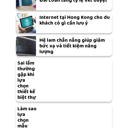
Đài Loan tăng tỷ lệ xét duyệt
Internet tại Hong Kong cho du
khách có gì cần lưu ý
Hệ lam chắn nắng giúp giảm
bức xạ và tiết kiệm năng
lượng
Sai lầm
thường
gặp khi
lựa
chọn
thiết kế
biệt thự
Làm sao
lựa
chọn
mẫu