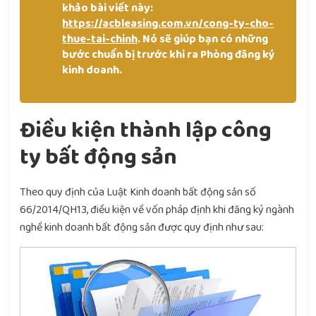
khảo bài viết này:
https://acbleasing.com.vn/cong-ty-cho-
thue-tai-chinh
. Nó sẽ giúp bạn có những
bước chuẩn bị trước khi ra Phòng đăng ký
kinh doanh.
Điều kiện thành lập công
ty bất động sản
Theo quy định của Luật Kinh doanh bất động sản số
66/2014/QH13, điều kiện về vốn pháp định khi đăng ký ngành
nghề kinh doanh bất động sản được quy định như sau: