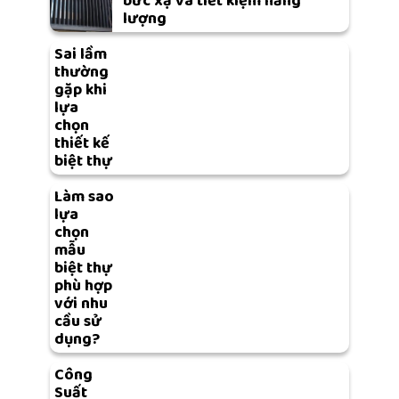
bức xạ và tiết kiệm năng
lượng
Sai lầm
thường
gặp khi
lựa
chọn
thiết kế
biệt thự
Làm sao
lựa
chọn
mẫu
biệt thự
phù hợp
với nhu
cầu sử
dụng?
Công
Suất