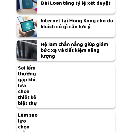
Đài Loan tăng tỷ lệ xét duyệt
Internet tại Hong Kong cho du
khách có gì cần lưu ý
Hệ lam chắn nắng giúp giảm
bức xạ và tiết kiệm năng
lượng
Sai lầm
thường
gặp khi
lựa
chọn
thiết kế
biệt thự
Làm sao
lựa
chọn