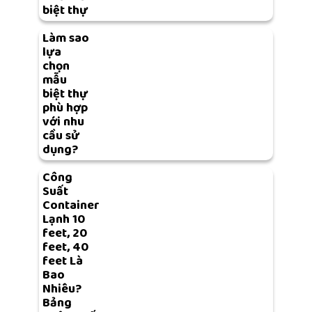
biệt thự
Làm sao
lựa
chọn
mẫu
biệt thự
phù hợp
với nhu
cầu sử
dụng?
Công
Suất
Container
Lạnh 10
feet, 20
feet, 40
feet Là
Bao
Nhiêu?
Bảng