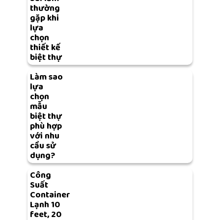
thường
gặp khi
lựa
chọn
thiết kế
biệt thự
Làm sao
lựa
chọn
mẫu
biệt thự
phù hợp
với nhu
cầu sử
dụng?
Công
Suất
Container
Lạnh 10
feet, 20