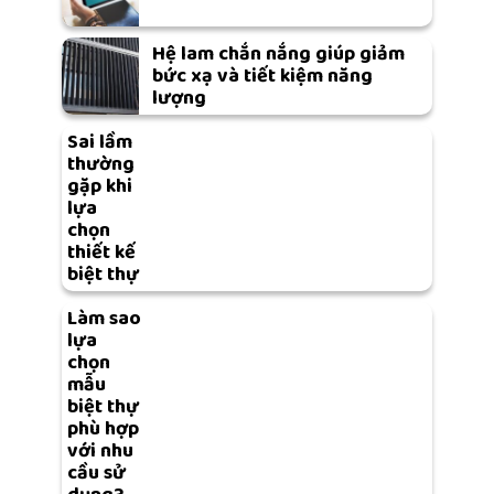
Hệ lam chắn nắng giúp giảm
bức xạ và tiết kiệm năng
lượng
Sai lầm
thường
gặp khi
lựa
chọn
thiết kế
biệt thự
Làm sao
lựa
chọn
mẫu
biệt thự
phù hợp
với nhu
cầu sử