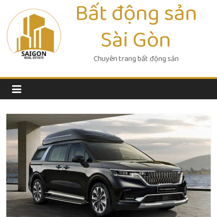
Bất động sản
Skip
to
Sài Gòn
content
Chuyên trang bất động sản