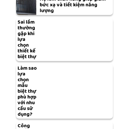
bức xạ và tiết kiệm năng
lượng
Sai lầm
thường
gặp khi
lựa
chọn
thiết kế
biệt thự
Làm sao
lựa
chọn
mẫu
biệt thự
phù hợp
với nhu
cầu sử
dụng?
Công