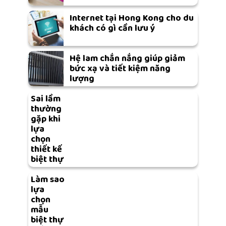
Internet tại Hong Kong cho du
khách có gì cần lưu ý
Hệ lam chắn nắng giúp giảm
bức xạ và tiết kiệm năng
lượng
Sai lầm
thường
gặp khi
lựa
chọn
thiết kế
biệt thự
Làm sao
lựa
chọn
mẫu
biệt thự