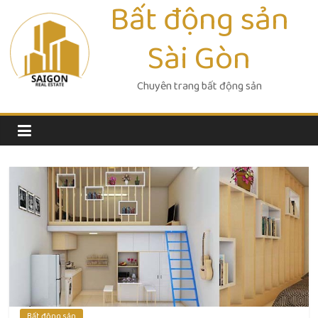
Bất động sản
Skip
to
Sài Gòn
content
Chuyên trang bất động sản
Bất động sản