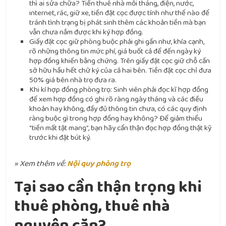
thì ai sửa chữa? Tiền thuê nhà mỗi tháng, điện, nước,
internet, rác, giữ xe, tiền đặt cọc được tính như thế nào để
tránh tình trạng bị phát sinh thêm các khoản tiền mà bạn
vẫn chưa nắm được khi ký hợp đồng.
Giấy đặt cọc giữ phòng buộc phải ghi gần như, khía cạnh,
rõ những thông tin mức phí, giá buốt cả để đến ngày ký
hợp đồng khiến bằng chứng. Trên giấy đặt cọc giữ chỗ cần
sở hữu hầu hết chữ ký của cả hai bên. Tiền đặt cọc chỉ đưa
50% giá bên nhà trọ đưa ra.
Khi kí hợp đồng phòng trọ: Sinh viên phải đọc kĩ hợp đồng
để xem hợp đồng có ghi rõ ràng ngày tháng và các điều
khoản hay không, đầy đủ thông tin chưa, có các quy định
ràng buộc gì trong hợp đồng hay không? Để giảm thiểu
“tiền mất tật mang”, bạn hãy cẩn thận đọc hợp đồng thật kỹ
trước khi đặt bút ký.
» Xem thêm về:
Nội quy phòng trọ
Tại sao cần thận trọng khi
thuê phòng, thuê nhà
nguyên căn?