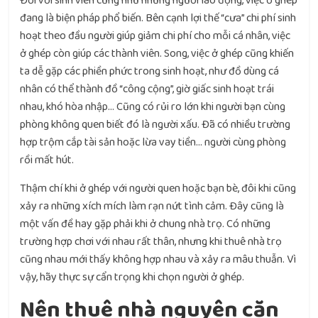
Đối với sinh viên cũng như những người lao động, việc ở ghép
đang là biện pháp phổ biến. Bên cạnh lợi thế “cưa” chi phí sinh
hoạt theo đầu người giúp giảm chi phí cho mỗi cá nhân, việc
ở ghép còn giúp các thành viên. Song, việc ở ghép cũng khiến
ta dễ gặp các phiền phức trong sinh hoạt, như đồ dùng cá
nhân có thể thành đồ “công cộng”, giờ giấc sinh hoạt trái
nhau, khó hòa nhập… Cũng có rủi ro lớn khi người bạn cùng
phòng không quen biết đó là người xấu. Đã có nhiều trường
hợp trộm cắp tài sản hoặc lừa vay tiền… người cùng phòng
rồi mất hút.
Thậm chí khi ở ghép với người quen hoặc bạn bè, đôi khi cũng
xảy ra những xích mích làm rạn nứt tình cảm. Đây cũng là
một vấn đề hay gặp phải khi ở chung nhà trọ. Có những
trường hợp chơi với nhau rất thân, nhưng khi thuê nhà trọ
cũng nhau mới thấy không hợp nhau và xảy ra mâu thuẫn. Vì
vậy, hãy thực sự cẩn trọng khi chọn người ở ghép.
Nên thuê nhà nguyên căn