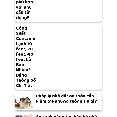
phù hợp
với nhu
cầu sử
dụng?
Công
Suất
Container
Lạnh 10
feet, 20
feet, 40
feet Là
Bao
Nhiêu?
Bảng
Thông Số
Chi Tiết
Pháp lý nhà đất an toàn cần
kiểm tra những thông tin gì?
So sánh găng tay bảo hộ phủ