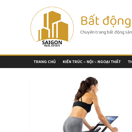
Skip
to
Bất động
content
Chuyên trang bất động sản
TRANG CHỦ
KIẾN TRÚC – NỘI – NGOẠI THẤT
T