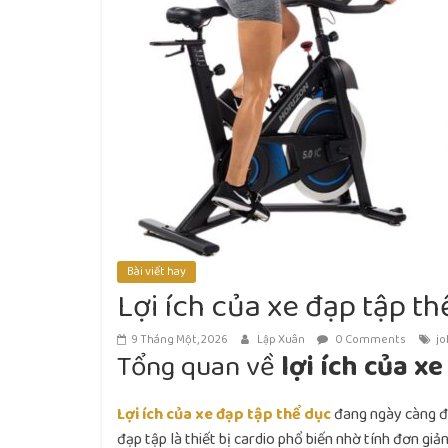
Bài viết hay
Lợi ích của xe đạp tập t
9 Tháng Một, 2026
Lập Xuân
0 Comments
j
Tổng quan về
lợi ích của x
Lợi ích của xe đạp tập thể dục
đang ngày càng đư
đạp tập là thiết bị cardio phổ biến nhờ tính đơn giả