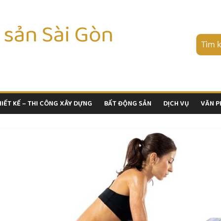
 sản Sài Gòn
HIẾT KẾ – THI CÔNG XÂY DỰNG
BẤT ĐỘNG SẢN
DỊCH VỤ
VĂN 