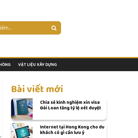
PHÒNG
VẬT LIỆU XÂY DỰNG
Bài viết mới
Chia sẻ kinh nghiệm xin visa
Đài Loan tăng tỷ lệ xét duyệt
Internet tại Hong Kong cho du
khách có gì cần lưu ý