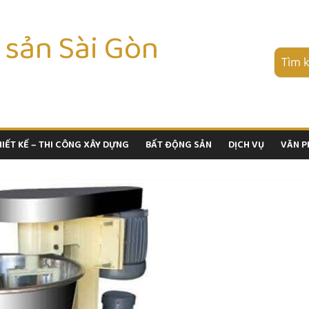
 sản Sài Gòn
HIẾT KẾ – THI CÔNG XÂY DỰNG
BẤT ĐỘNG SẢN
DỊCH VỤ
VĂN 