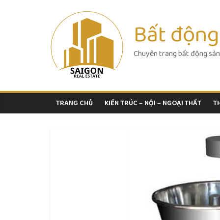
Skip
to
Bất động
content
Chuyên trang bất động sản
TRANG CHỦ
KIẾN TRÚC – NỘI – NGOẠI THẤT
T