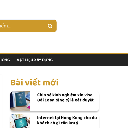
PHÒNG
VẬT LIỆU XÂY DỰNG
Bài viết mới
Chia sẻ kinh nghiệm xin visa
Đài Loan tăng tỷ lệ xét duyệt
Internet tại Hong Kong cho du
khách có gì cần lưu ý