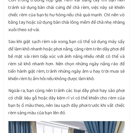
Còn trong trường hợp giặt rèm vải bằng tay thì bạn nên
tránh sử dụng bàn chải cứng để chà rèm, việc này sẽ khiến
chiếc rèm của bạn bị hư hỏng nếu chà quá mạnh. Chỉ nên vò
bằng tay hoặc sử dụng bàn chải lông mềm để chà nhẹ nhàng
xuôi theo sớ vải.
Sau khi giặt sạch rèm vải xong, bạn có thể sử dụng máy sấy
để làm khô nhanh hoặc phơi nắng, căng rèm trên dây phơi để
bề mặt vải rèm tiếp xúc với ánh nắng nhiều nhất có thể và
rèm sẽ khô nhanh hơn. Nên chọn những ngày nắng ráo để
tiến hành giặt rèm, tránh những ngày âm u hay trời mưa sẽ
khiến rèm bị ẩm hôi nếu không được làm khô.
Ngoài ra, bạn cũng nên tránh các loại dây phơi hay sào phơi
có chất liệu gỗ hoặc dây kẽm rỉ vì có thể khiến cho rèm của
bạn bị ố màu theo, nên lau sạch dây phơi trước khi vắt chiếc
rèm sáng màu của bạn lên đó.