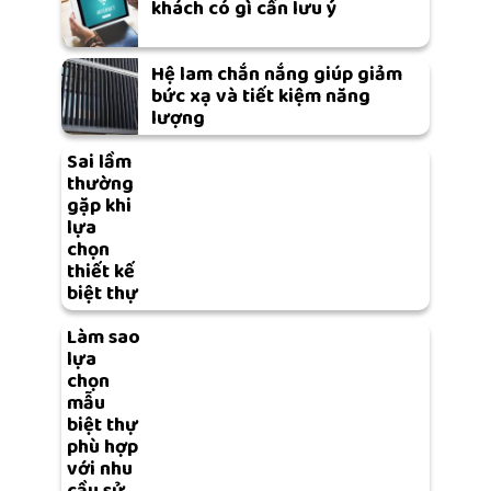
khách có gì cần lưu ý
Hệ lam chắn nắng giúp giảm
bức xạ và tiết kiệm năng
lượng
Sai lầm
thường
gặp khi
lựa
chọn
thiết kế
biệt thự
Làm sao
lựa
chọn
mẫu
biệt thự
phù hợp
với nhu