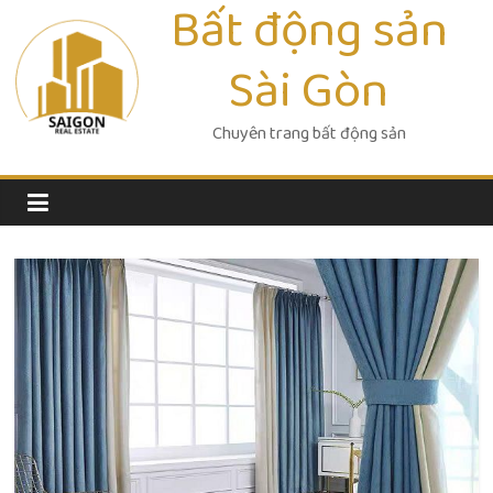
Bất động sản
Skip
to
Sài Gòn
content
Chuyên trang bất động sản