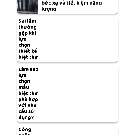
bức xạ và tiết kiệm năng
lượng
Sai lầm
thường
gặp khi
lựa
chọn
thiết kế
biệt thự
Làm sao
lựa
chọn
mẫu
biệt thự
phù hợp
với nhu
cầu sử
dụng?
Công