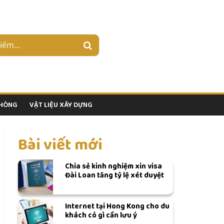
PHÒNG
VẬT LIỆU XÂY DỰNG
Bài viết mới
Chia sẻ kinh nghiệm xin visa
Đài Loan tăng tỷ lệ xét duyệt
Internet tại Hong Kong cho du
khách có gì cần lưu ý