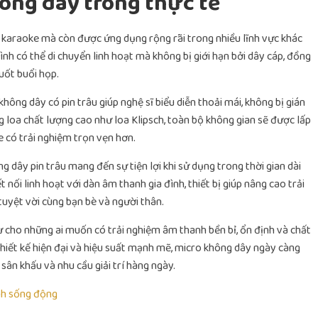
ông dây trong thực tế
t karaoke mà còn được ứng dụng rộng rãi trong nhiều lĩnh vực khác
ình có thể di chuyển linh hoạt mà không bị giới hạn bởi dây cáp, đồng
uốt buổi họp.
hông dây có pin trâu giúp nghệ sĩ biểu diễn thoải mái, không bị gián
g loa chất lượng cao như loa Klipsch, toàn bộ không gian sẽ được lấp
 có trải nghiệm trọn vẹn hơn.
g dây pin trâu mang đến sự tiện lợi khi sử dụng trong thời gian dài
 nối linh hoạt với dàn âm thanh gia đình, thiết bị giúp nâng cao trải
tuyệt vời cùng bạn bè và người thân.
ư cho những ai muốn có trải nghiệm âm thanh bền bỉ, ổn định và chất
 thiết kế hiện đại và hiệu suất mạnh mẽ, micro không dây ngày càng
 sân khấu và nhu cầu giải trí hàng ngày.
nh sống động