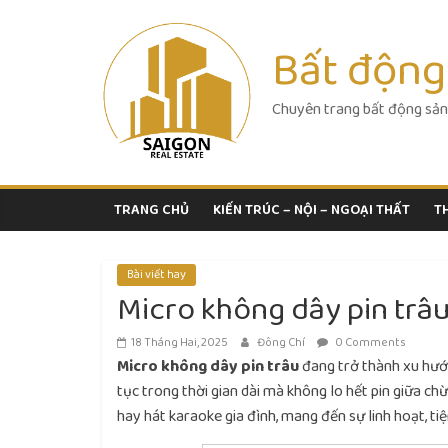
Skip
to
Bất động
content
Chuyên trang bất động sản
TRANG CHỦ
KIẾN TRÚC – NỘI – NGOẠI THẤT
T
Bài viết hay
Micro không dây pin trâu
18 Tháng Hai, 2025
Đông Chí
0 Comments
Micro không dây pin trâu
đang trở thành xu hướ
tục trong thời gian dài mà không lo hết pin giữa chừ
hay hát karaoke gia đình, mang đến sự linh hoạt, ti