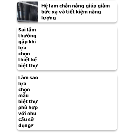
Hệ lam chắn nắng giúp giảm
bức xạ và tiết kiệm năng
lượng
Sai lầm
thường
gặp khi
lựa
chọn
thiết kế
biệt thự
Làm sao
lựa
chọn
mẫu
biệt thự
phù hợp
với nhu
cầu sử
dụng?