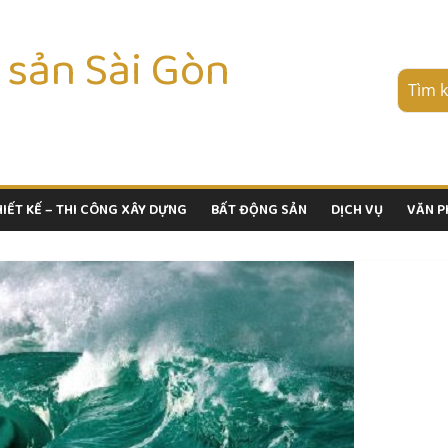
 sản Sài Gòn
HIẾT KẾ – THI CÔNG XÂY DỰNG
BẤT ĐỘNG SẢN
DỊCH VỤ
VĂN 