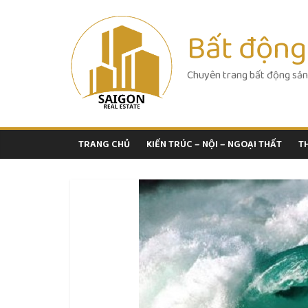
Skip
to
Bất động
content
Chuyên trang bất động sản
TRANG CHỦ
KIẾN TRÚC – NỘI – NGOẠI THẤT
T