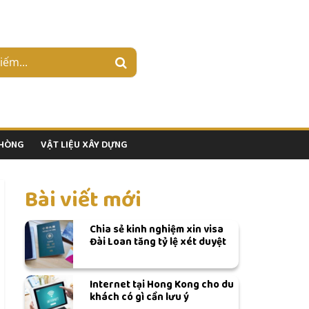
PHÒNG
VẬT LIỆU XÂY DỰNG
Bài viết mới
Chia sẻ kinh nghiệm xin visa
Đài Loan tăng tỷ lệ xét duyệt
Internet tại Hong Kong cho du
khách có gì cần lưu ý