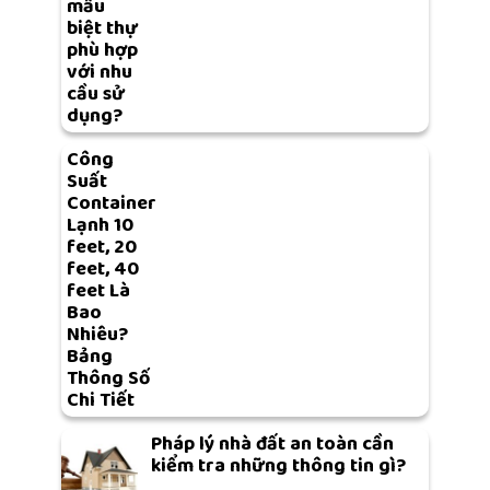
mẫu
biệt thự
phù hợp
với nhu
cầu sử
dụng?
Công
Suất
Container
Lạnh 10
feet, 20
feet, 40
feet Là
Bao
Nhiêu?
Bảng
Thông Số
Chi Tiết
Pháp lý nhà đất an toàn cần
kiểm tra những thông tin gì?