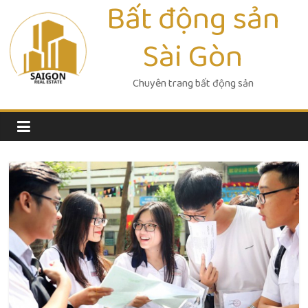
Bất động sản
Skip
to
Sài Gòn
content
Chuyên trang bất động sản