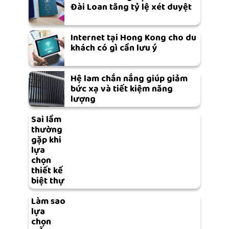
Đài Loan tăng tỷ lệ xét duyệt
Internet tại Hong Kong cho du
khách có gì cần lưu ý
Hệ lam chắn nắng giúp giảm
bức xạ và tiết kiệm năng
lượng
Sai lầm
thường
gặp khi
lựa
chọn
thiết kế
biệt thự
Làm sao
lựa
chọn