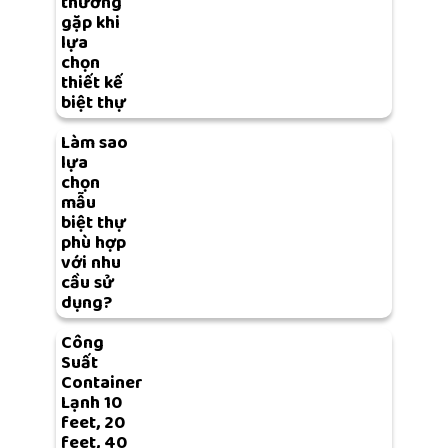
thường
gặp khi
lựa
chọn
thiết kế
biệt thự
Làm sao
lựa
chọn
mẫu
biệt thự
phù hợp
với nhu
cầu sử
dụng?
Công
Suất
Container
Lạnh 10
feet, 20
feet, 40