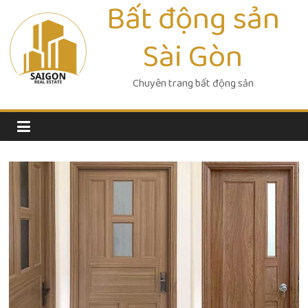
Bất động sản
Skip
to
Sài Gòn
content
Chuyên trang bất động sản