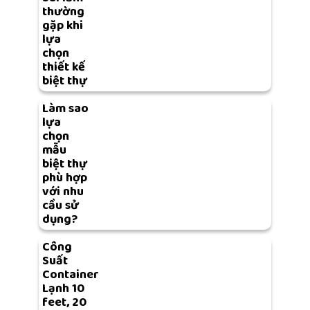
thường
gặp khi
lựa
chọn
thiết kế
biệt thự
Làm sao
lựa
chọn
mẫu
biệt thự
phù hợp
với nhu
cầu sử
dụng?
Công
Suất
Container
Lạnh 10
feet, 20