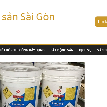
 sản Sài Gòn
HIẾT KẾ – THI CÔNG XÂY DỰNG
BẤT ĐỘNG SẢN
DỊCH VỤ
VĂN 