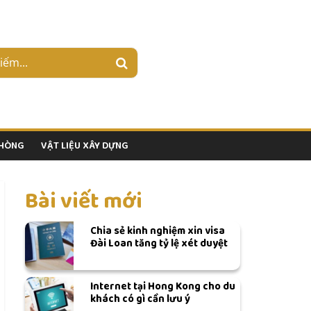
PHÒNG
VẬT LIỆU XÂY DỰNG
Bài viết mới
Chia sẻ kinh nghiệm xin visa
Đài Loan tăng tỷ lệ xét duyệt
Internet tại Hong Kong cho du
khách có gì cần lưu ý