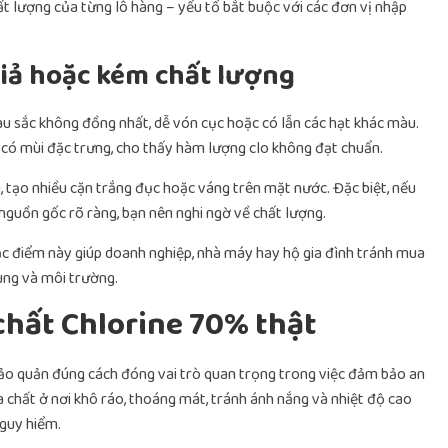
t lượng của từng lô hàng – yếu tố bắt buộc với các đơn vị nhập
giả hoặc kém chất lượng
àu sắc không đồng nhất, dễ vón cục hoặc có lẫn các hạt khác màu.
có mùi đặc trưng, cho thấy hàm lượng clo không đạt chuẩn.
, tạo nhiều cặn trắng đục hoặc váng trên mặt nước. Đặc biệt, nếu
nguồn gốc rõ ràng, bạn nên nghi ngờ về chất lượng.
ặc điểm này giúp doanh nghiệp, nhà máy hay hộ gia đình tránh mua
ùng và môi trường.
chất Chlorine 70% thật
 bảo quản đúng cách đóng vai trò quan trọng trong việc đảm bảo an
 chất ở nơi khô ráo, thoáng mát, tránh ánh nắng và nhiệt độ cao
guy hiểm.