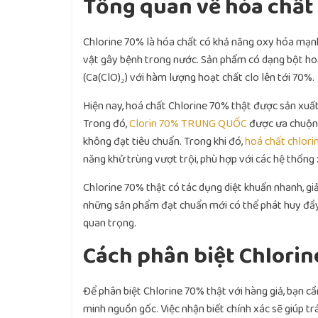
Tổng quan về hóa chất
Chlorine 70% là hóa chất có khả năng oxy hóa mạnh,
vật gây bệnh trong nước. Sản phẩm có dạng bột hoặ
(Ca(ClO)₂) với hàm lượng hoạt chất clo lên tới 70%.
Hiện nay, hoá chất Chlorine 70% thật được sản xuấ
Trong đó,
Clorin 70% TRUNG QUỐC
được ưa chuộng 
không đạt tiêu chuẩn. Trong khi đó,
hoá chất chlor
năng khử trùng vượt trội, phù hợp với các hệ thống 
Chlorine 70% thật có tác dụng diệt khuẩn nhanh, gi
những sản phẩm đạt chuẩn mới có thể phát huy đầy 
quan trọng.
Cách phân biệt Chlorin
Để phân biệt Chlorine 70% thật với hàng giả, bạn cầ
minh nguồn gốc. Việc nhận biết chính xác sẽ giúp tr