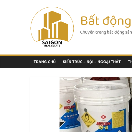
Skip
to
Bất động
content
Chuyên trang bất động sản
TRANG CHỦ
KIẾN TRÚC – NỘI – NGOẠI THẤT
T