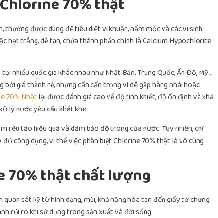
 Chlorine 70% thật
 thường được dùng để tiêu diệt vi khuẩn, nấm mốc và các vi sinh
c hạt trắng, dễ tan, chứa thành phần chính là Calcium Hypochlorite
t tại nhiều quốc gia khác nhau như Nhật Bản, Trung Quốc, Ấn Độ, Mỹ…
bởi giá thành rẻ, nhưng cần cẩn trọng vì dễ gặp hàng nhái hoặc
ine 70% Nhật
lại được đánh giá cao về độ tinh khiết, độ ổn định và khả
xử lý nước yêu cầu khắt khe.
ảm rêu tảo hiệu quả và đảm bảo độ trong của nước. Tuy nhiên, chỉ
đủ công dụng, vì thế việc phân biệt Chlorine 70% thật là vô cùng
e 70% thật chất lượng
n quan sát kỹ từ hình dạng, mùi, khả năng hòa tan đến giấy tờ chứng
ánh rủi ro khi sử dụng trong sản xuất và đời sống.