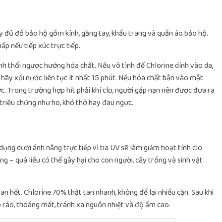
ầy đủ đồ bảo hộ gồm kính, găng tay, khẩu trang và quần áo bảo hộ.
ấp nếu tiếp xúc trực tiếp.
nh thổi ngược hướng hóa chất. Nếu vô tình để Chlorine dính vào da,
hãy xối nước liên tục ít nhất 15 phút. Nếu hóa chất bắn vào mắt
c. Trong trường hợp hít phải khí clo, người gặp nạn nên được đưa ra
triệu chứng như ho, khó thở hay đau ngực.
dụng dưới ánh nắng trực tiếp vì tia UV sẽ làm giảm hoạt tính clo.
g – quá liều có thể gây hại cho con người, cây trồng và sinh vật
an hết. Chlorine 70% thật tan nhanh, không để lại nhiều cặn. Sau khi
ô ráo, thoáng mát, tránh xa nguồn nhiệt và độ ẩm cao.