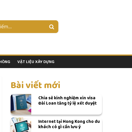
PHÒNG
VẬT LIỆU XÂY DỰNG
Bài viết mới
Chia sẻ kinh nghiệm xin visa
Đài Loan tăng tỷ lệ xét duyệt
Internet tại Hong Kong cho du
khách có gì cần lưu ý