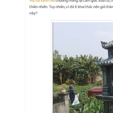
Mộ đá xanh rêu
thường mang lại cảm giác xưa cũ, t
thiên nhiên. Tuy nhiên, vì đá ít khai thác nên giá t
này?