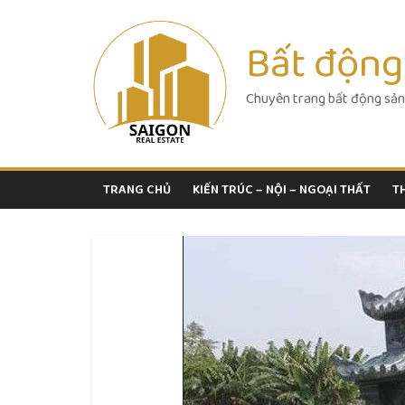
Skip
to
Bất động
content
Chuyên trang bất động sản
TRANG CHỦ
KIẾN TRÚC – NỘI – NGOẠI THẤT
T