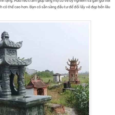
ĩnh lặng. Màu rêu trầm giúp lăng mộ có vẻ uy nghiêm và gần gũi với
hành có thể cao hơn. Bạn có sẵn sàng đầu tư để đổi lấy vẻ đẹp bền lâu