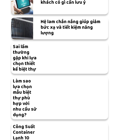
khách có gì cần lưu ý
Hệ lam chắn nắng giúp giảm
bức xạ và tiết kiệm năng
lượng
Sai lầm
thường
gặp khi lựa
chọn thiết
kế biệt thự
Làm sao
lựa chọn
mẫu biệt
thự phù
hợp với
nhu cầu sử
dụng?
Công Suất
Container
Lạnh 10