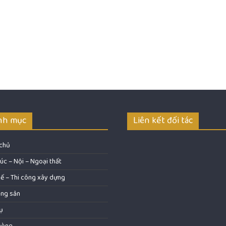
nh mục
Liên kết đối tác
 chủ
rúc – Nội – Ngoại thất
kế – Thi công xây dựng
ộng sản
ụ