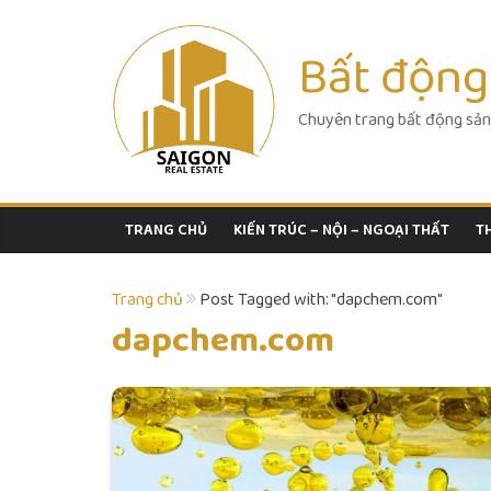
Skip
to
Bất động
content
Chuyên trang bất động sản
TRANG CHỦ
KIẾN TRÚC – NỘI – NGOẠI THẤT
T
Trang chủ
Post Tagged with: "dapchem.com"
dapchem.com