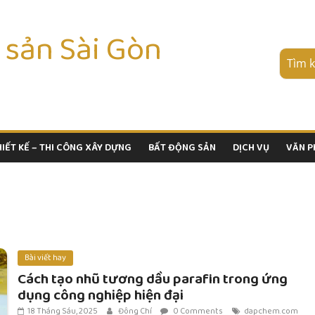
 sản Sài Gòn
HIẾT KẾ – THI CÔNG XÂY DỰNG
BẤT ĐỘNG SẢN
DỊCH VỤ
VĂN 
Bài viết hay
Cách tạo nhũ tương dầu parafin trong ứng
dụng công nghiệp hiện đại
18 Tháng Sáu, 2025
Đông Chí
0 Comments
dapchem.com