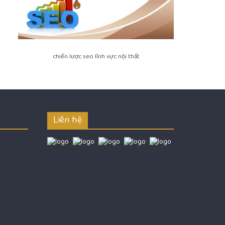
chiến lược seo lĩnh vực nội thất
Liên hệ