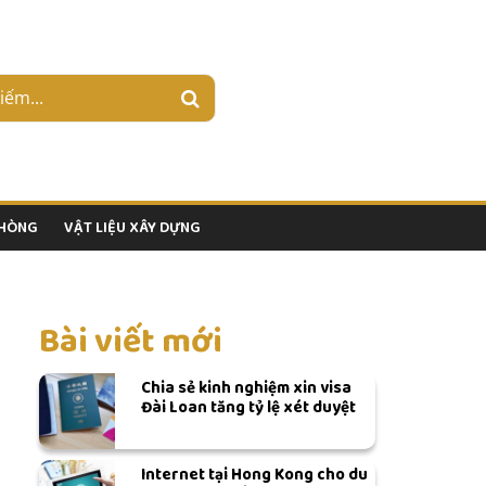
PHÒNG
VẬT LIỆU XÂY DỰNG
Bài viết mới
Chia sẻ kinh nghiệm xin visa
Đài Loan tăng tỷ lệ xét duyệt
Internet tại Hong Kong cho du