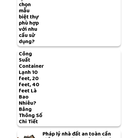
chọn
mẫu
biệt thự
phù hợp
với nhu
cầu sử
dụng?
Công
Suất
Container
Lạnh 10
feet, 20
feet, 40
feet Là
Bao
Nhiêu?
Bảng
Thông Số
Chi Tiết
Pháp lý nhà đất an toàn cần