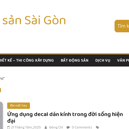
 sản Sài Gòn
HIẾT KẾ – THI CÔNG XÂY DỰNG
BẤT ĐỘNG SẢN
DỊCH VỤ
VĂN 
om"
m
Bài viết hay
Ứng dụng decal dán kính trong đời sống hiện
đại
21 Tháng Tám, 2025
Đông Chí
0 Comments