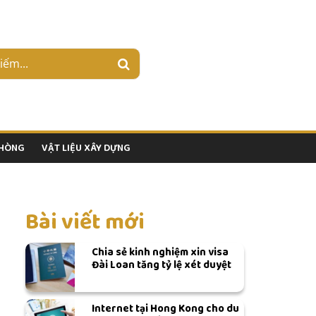
PHÒNG
VẬT LIỆU XÂY DỰNG
Bài viết mới
Chia sẻ kinh nghiệm xin visa
Đài Loan tăng tỷ lệ xét duyệt
Internet tại Hong Kong cho du