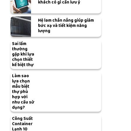
khách có gì cần lưu ý
Hệ lam chắn nắng giúp giảm
bức xạ và tiết kiệm năng
lượng
Sai lầm
thường
gặp khi lựa
chọn thiết
kế biệt thự
Làm sao
lựa chọn
mẫu biệt
thự phù
hợp với
nhu cầu sử
dụng?
Công Suất
Container
Lạnh 10