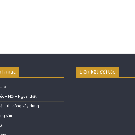
nh mục
Liên kết đối tác
 chủ
rúc – Nội – Ngoại thất
kế – Thi công xây dựng
ộng sản
ụ