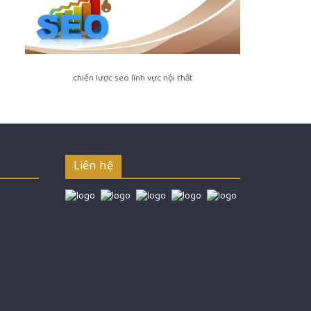
chiến lược seo lĩnh vực nội thất
Liên hệ