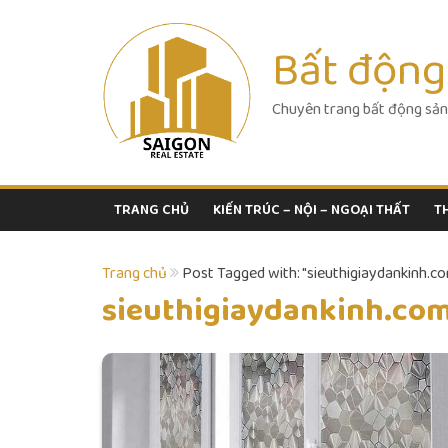
Skip
to
Bất động
content
Chuyên trang bất động sản
TRANG CHỦ
KIẾN TRÚC – NỘI – NGOẠI THẤT
T
Trang chủ
Post Tagged with: "sieuthigiaydankinh.c
sieuthigiaydankinh.co