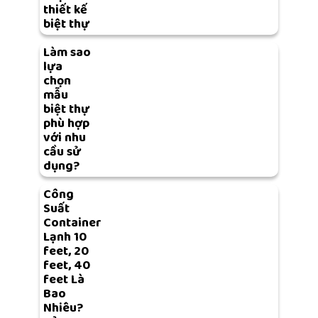
thiết kế
biệt thự
Làm sao
lựa
chọn
mẫu
biệt thự
phù hợp
với nhu
cầu sử
dụng?
Công
Suất
Container
Lạnh 10
feet, 20
feet, 40
feet Là
Bao
Nhiêu?