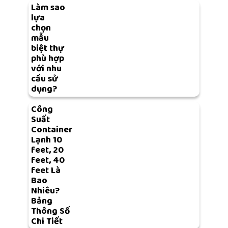
Làm sao
lựa
chọn
mẫu
biệt thự
phù hợp
với nhu
cầu sử
dụng?
Công
Suất
Container
Lạnh 10
feet, 20
feet, 40
feet Là
Bao
Nhiêu?
Bảng
Thông Số
Chi Tiết