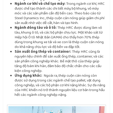
Ngành cơ khí và chế tạo máy:
Trong ngành cơ khí, HRC
được chế tạo thành các chi tiết máy, bộ khung, vỏ máy
móc và các sản phẩm cần độ bền cao. Theo báo cáo từ
Steel Dynamics Inc., thép cuộn cán nóng giúp giảm chi phí
sản xuất nhờ việc dễ cắt, hàn và tạo hình.
Ngành đóng tàu và ô tô:
Thép HRC được dùng làm vỏ
tàu, khung ô tô, và các bộ phận chịu lực. Một khảo sát từ
Hiệp hội Ô tô Nhật Bản (JAMA) cho thấy hơn 70% thép
dùng trong khung xe tải và xe con là thép cuộn cán nóng
do khả năng chịu lực và độ bền va đập tốt.
Sản xuất ống thép và container:
Thép HRC cũng là
nguyên liệu chính để sản xuất ống thép, container, và các
sản phẩm công nghiệp khác. Bề mặt thô của thép giúp
tăng độ bám khi hàn, đảm bảo độ chắc chắn cho các cấu
kiện công nghiệp.
Ứng dụng khác:
Ngoài ra, thép cuộn cán nóng còn
được sử dụng trong các ngành chế tạo pallet, vật dụng
công nghiệp, và các bộ phận cơ khí nặng khác. Sự đa năng
của HRC khiến nó trở thành nguyên liệu cơ bản trong hầu
hết các ngành công nghiệp nặng.