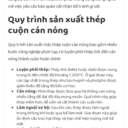
với việc yêu cầu bảo quản cẩn thận để tránh gỉ sét.
Quy trình sản xuất thép
cuộn cán nóng
Quy trình sản xuất mác thép cuộn cán nóng bao gồm nhiều
bước công nghiệp phức tạp, từ luyện phôi thép thô đến cán
nóng thành cuộn hoàn chỉnh:
Luyện phôi thép:
Thép thô (billet hoặc slab) được nung
trong lò đến nhiệt độ khoảng 1.200°C. Ở giai đoạn này,
các tạp chất trong thép như lưu huỳnh và photpho được
giảm thiểu để tăng độ bền cơ học.
Cán nóng:
Phôi thép được đưa qua hệ thống cán nóng
nhiều tầng để đạt độ dày mong muốn. Quá trình này giúp
thép mềm hơn, dễ uốn và cắt thành các cuộn lớn.
Làm nguội sơ bộ:
Sau khi cán, thép được làm nguội
trong không khí hoặc qua bể làm mát. Giai đoạn này giúp
ổn định cấu trúc hạt thép và hạn chế hiện tượng nứt bề
mặt.