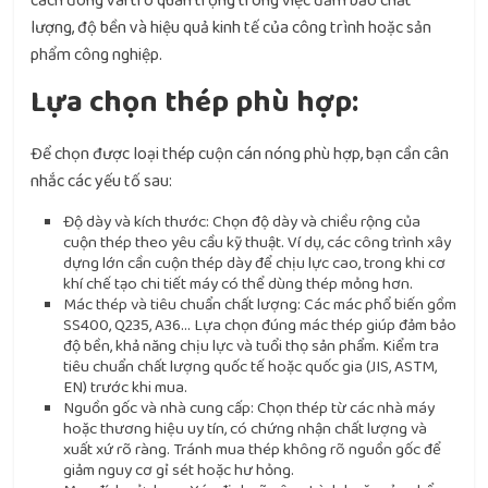
cách đóng vai trò quan trọng trong việc đảm bảo chất
lượng, độ bền và hiệu quả kinh tế của công trình hoặc sản
phẩm công nghiệp.
Lựa chọn thép phù hợp:
Để chọn được loại thép cuộn cán nóng phù hợp, bạn cần cân
nhắc các yếu tố sau:
Độ dày và kích thước: Chọn độ dày và chiều rộng của
cuộn thép theo yêu cầu kỹ thuật. Ví dụ, các công trình xây
dựng lớn cần cuộn thép dày để chịu lực cao, trong khi cơ
khí chế tạo chi tiết máy có thể dùng thép mỏng hơn.
Mác thép và tiêu chuẩn chất lượng: Các mác phổ biến gồm
SS400, Q235, A36… Lựa chọn đúng mác thép giúp đảm bảo
độ bền, khả năng chịu lực và tuổi thọ sản phẩm. Kiểm tra
tiêu chuẩn chất lượng quốc tế hoặc quốc gia (JIS, ASTM,
EN) trước khi mua.
Nguồn gốc và nhà cung cấp: Chọn thép từ các nhà máy
hoặc thương hiệu uy tín, có chứng nhận chất lượng và
xuất xứ rõ ràng. Tránh mua thép không rõ nguồn gốc để
giảm nguy cơ gỉ sét hoặc hư hỏng.