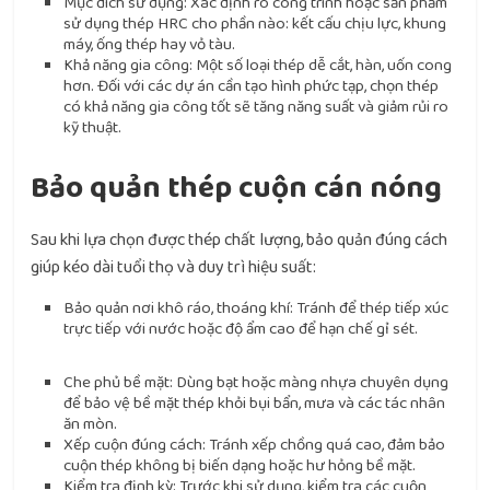
Mục đích sử dụng: Xác định rõ công trình hoặc sản phẩm
sử dụng thép HRC cho phần nào: kết cấu chịu lực, khung
máy, ống thép hay vỏ tàu.
Khả năng gia công: Một số loại thép dễ cắt, hàn, uốn cong
hơn. Đối với các dự án cần tạo hình phức tạp, chọn thép
có khả năng gia công tốt sẽ tăng năng suất và giảm rủi ro
kỹ thuật.
Bảo quản thép cuộn cán nóng
Sau khi lựa chọn được thép chất lượng, bảo quản đúng cách
giúp kéo dài tuổi thọ và duy trì hiệu suất:
Bảo quản nơi khô ráo, thoáng khí: Tránh để thép tiếp xúc
trực tiếp với nước hoặc độ ẩm cao để hạn chế gỉ sét.
Che phủ bề mặt: Dùng bạt hoặc màng nhựa chuyên dụng
để bảo vệ bề mặt thép khỏi bụi bẩn, mưa và các tác nhân
ăn mòn.
Xếp cuộn đúng cách: Tránh xếp chồng quá cao, đảm bảo
cuộn thép không bị biến dạng hoặc hư hỏng bề mặt.
Kiểm tra định kỳ: Trước khi sử dụng, kiểm tra các cuộn