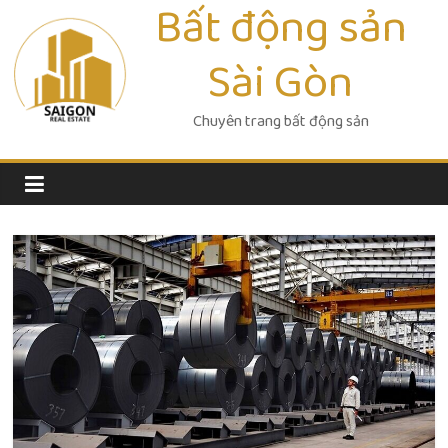
Bất động sản
Skip
to
Sài Gòn
content
Chuyên trang bất động sản