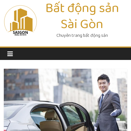
Bất động sản
Skip
to
Sài Gòn
content
Chuyên trang bất động sản