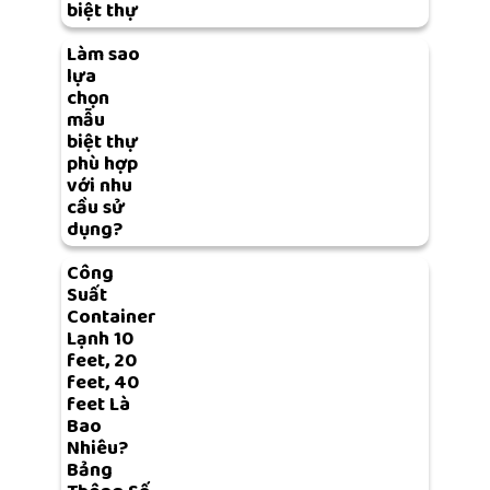
biệt thự
Làm sao
lựa
chọn
mẫu
biệt thự
phù hợp
với nhu
cầu sử
dụng?
Công
Suất
Container
Lạnh 10
feet, 20
feet, 40
feet Là
Bao
Nhiêu?
Bảng