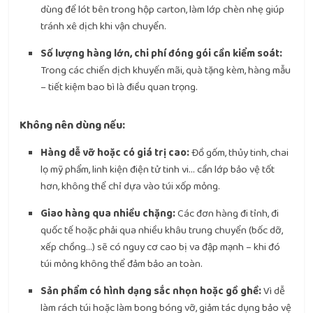
dùng để lót bên trong hộp carton, làm lớp chèn nhẹ giúp
tránh xê dịch khi vận chuyển.
Số lượng hàng lớn, chi phí đóng gói cần kiểm soát:
Trong các chiến dịch khuyến mãi, quà tặng kèm, hàng mẫu
– tiết kiệm bao bì là điều quan trọng.
Không nên dùng nếu:
Hàng dễ vỡ hoặc có giá trị cao:
Đồ gốm, thủy tinh, chai
lọ mỹ phẩm, linh kiện điện tử tinh vi… cần lớp bảo vệ tốt
hơn, không thể chỉ dựa vào túi xốp mỏng.
Giao hàng qua nhiều chặng:
Các đơn hàng đi tỉnh, đi
quốc tế hoặc phải qua nhiều khâu trung chuyển (bốc dỡ,
xếp chồng…) sẽ có nguy cơ cao bị va đập mạnh – khi đó
túi mỏng không thể đảm bảo an toàn.
Sản phẩm có hình dạng sắc nhọn hoặc gồ ghề:
Vì dễ
làm rách túi hoặc làm bong bóng vỡ, giảm tác dụng bảo vệ