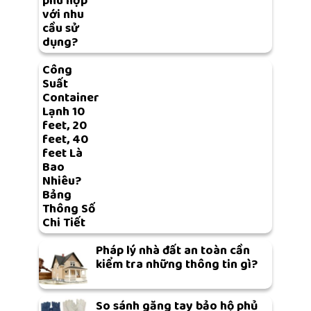
phù hợp
với nhu
cầu sử
dụng?
Công
Suất
Container
Lạnh 10
feet, 20
feet, 40
feet Là
Bao
Nhiêu?
Bảng
Thông Số
Chi Tiết
Pháp lý nhà đất an toàn cần
kiểm tra những thông tin gì?
So sánh găng tay bảo hộ phủ