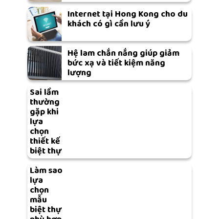
Internet tại Hong Kong cho du
khách có gì cần lưu ý
Hệ lam chắn nắng giúp giảm
bức xạ và tiết kiệm năng
lượng
Sai lầm
thường
gặp khi
lựa
chọn
thiết kế
biệt thự
Làm sao
lựa
chọn
mẫu
biệt thự