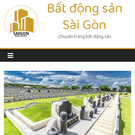
Bất động sản
Skip
to
Sài Gòn
content
Chuyên trang bất động sản