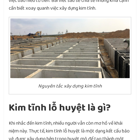
việc báo hiếu tổ tiên. Bài viết sau sẽ chia sẻ những khía cạnh
cần biết xoay quanh việc xây dựng kim tĩnh.
Nguyên tắc xây dựng kim tĩnh
Kim tĩnh lỗ huyệt là gì?
Khi nhắc đến kim tĩnh, nhiều người vẫn còn mơ hồ về khái
niệm này. Thực tế, kim tĩnh lỗ huyệt là một dạng kết cấu bảo
vệ, được xây dựng bên trong huyệt mộ để tạo thành một