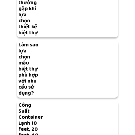
thường
gặp khi
lựa
chọn
thiết kế
biệt thự
Làm sao
lựa
chọn
mẫu
biệt thự
phù hợp
với nhu
cầu sử
dụng?
Công
Suất
Container
Lạnh 10
feet, 20