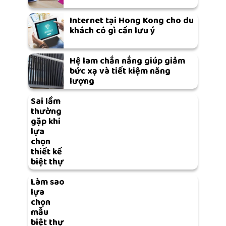
Internet tại Hong Kong cho du
khách có gì cần lưu ý
Hệ lam chắn nắng giúp giảm
bức xạ và tiết kiệm năng
lượng
Sai lầm
thường
gặp khi
lựa
chọn
thiết kế
biệt thự
Làm sao
lựa
chọn
mẫu
biệt thự