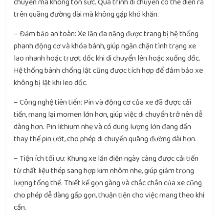
chuyển mà không tốn sức. Quá trình di chuyển có thể diễn ra
trên quãng đường dài mà không gặp khó khăn.
– Đảm bảo an toàn: Xe lăn đa năng được trang bị hệ thống
phanh động cơ và khóa bánh, giúp ngăn chặn tình trạng xe
lao nhanh hoặc trượt dốc khi di chuyển lên hoặc xuống dốc.
Hệ thống bánh chống lật cũng được tích hợp để đảm bảo xe
không bị lật khi leo dốc.
– Công nghệ tiên tiến: Pin và động cơ của xe đã được cải
tiến, mang lại momen lớn hơn, giúp việc di chuyển trở nên dễ
dàng hơn. Pin lithium nhẹ và có dung lượng lớn đang dần
thay thế pin ướt, cho phép di chuyển quãng đường dài hơn.
– Tiện ích tối ưu: Khung xe lăn điện ngày càng được cải tiến
từ chất liệu thép sang hợp kim nhôm nhẹ, giúp giảm trọng
lượng tổng thể. Thiết kế gọn gàng và chắc chắn của xe cũng
cho phép dễ dàng gấp gọn, thuận tiện cho việc mang theo khi
cần.