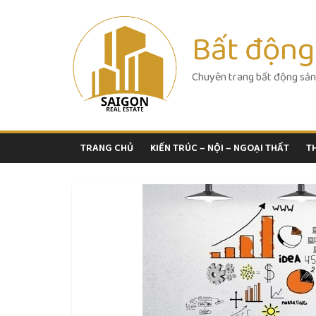
Skip
to
Bất động
content
Chuyên trang bất động sản
TRANG CHỦ
KIẾN TRÚC – NỘI – NGOẠI THẤT
T