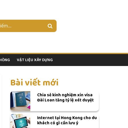
PHÒNG
VẬT LIỆU XÂY DỰNG
Bài viết mới
Chia sẻ kinh nghiệm xin visa
Đài Loan tăng tỷ lệ xét duyệt
Internet tại Hong Kong cho du
khách có gì cần lưu ý