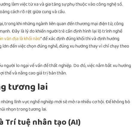
hướng làm việc từ xa và gia tăng sự phụ thuộc vào công nghệ số.
oảng cách rõ rệt giữa cung và cầu.
i, trong khi những ngành liên quan đến thương mại điện tử, công
ạnh. Đây là lý do khiến người trẻ cần định hình lại lộ trình nghề
n văn địa là khối nào
” để xác định đúng khối thi và định hướng
g lớn đến việc chọn đúng nghề, đúng xu hướng thay vì chỉ chạy theo
ều người lo ngại về vấn đề thất nghiệp. Do đó, việc nắm bắt xu hướng
ợi thế và nâng cao giá trị bản thân.
g tương lai
, những lĩnh vực nghề nghiệp mới sẽ mở ra nhiều cơ hội. Để không bỏ
mũi nhọn trong tương lai.
 Trí tuệ nhân tạo (AI)