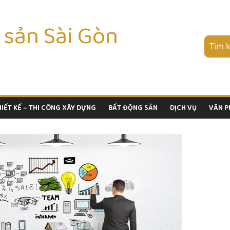
 sản Sài Gòn
HIẾT KẾ – THI CÔNG XÂY DỰNG
BẤT ĐỘNG SẢN
DỊCH VỤ
VĂN 