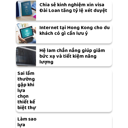
Chia sẻ kinh nghiệm xin visa
Đài Loan tăng tỷ lệ xét duyệt
Internet tại Hong Kong cho du
khách có gì cần lưu ý
Hệ lam chắn nắng giúp giảm
bức xạ và tiết kiệm năng
lượng
Sai lầm
thường
gặp khi
lựa
chọn
thiết kế
biệt thự
Làm sao
lựa