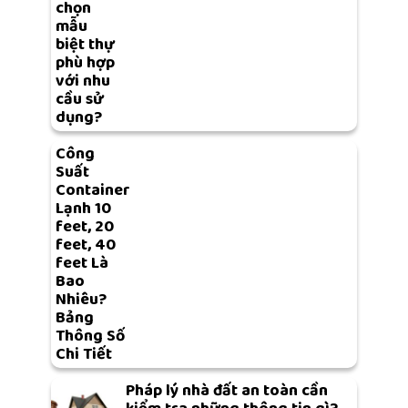
chọn
mẫu
biệt thự
phù hợp
với nhu
cầu sử
dụng?
Công
Suất
Container
Lạnh 10
feet, 20
feet, 40
feet Là
Bao
Nhiêu?
Bảng
Thông Số
Chi Tiết
Pháp lý nhà đất an toàn cần