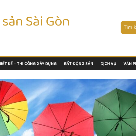
 sản Sài Gòn
HIẾT KẾ – THI CÔNG XÂY DỰNG
BẤT ĐỘNG SẢN
DỊCH VỤ
VĂN 