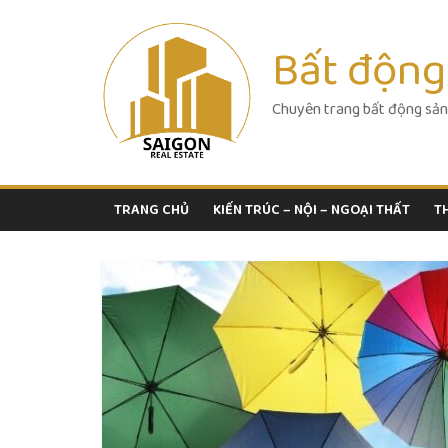
Skip
to
Bất động
content
Chuyên trang bất động sản
TRANG CHỦ
KIẾN TRÚC – NỘI – NGOẠI THẤT
T