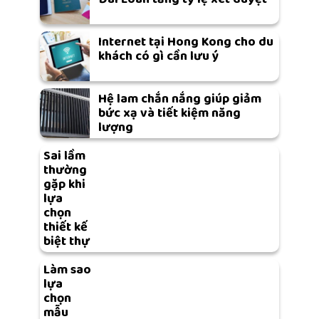
Internet tại Hong Kong cho du
khách có gì cần lưu ý
Hệ lam chắn nắng giúp giảm
bức xạ và tiết kiệm năng
lượng
Sai lầm
thường
gặp khi
lựa
chọn
thiết kế
biệt thự
Làm sao
lựa
chọn
mẫu