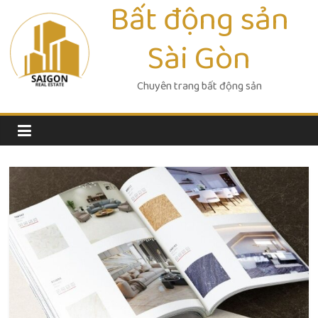
Bất động sản
Skip
to
Sài Gòn
content
Chuyên trang bất động sản