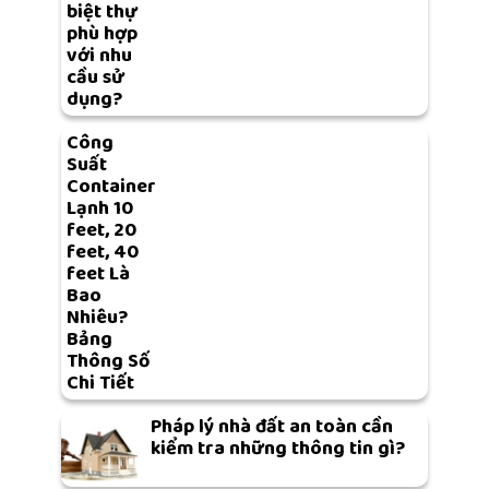
biệt thự
phù hợp
với nhu
cầu sử
dụng?
Công
Suất
Container
Lạnh 10
feet, 20
feet, 40
feet Là
Bao
Nhiêu?
Bảng
Thông Số
Chi Tiết
Pháp lý nhà đất an toàn cần
kiểm tra những thông tin gì?